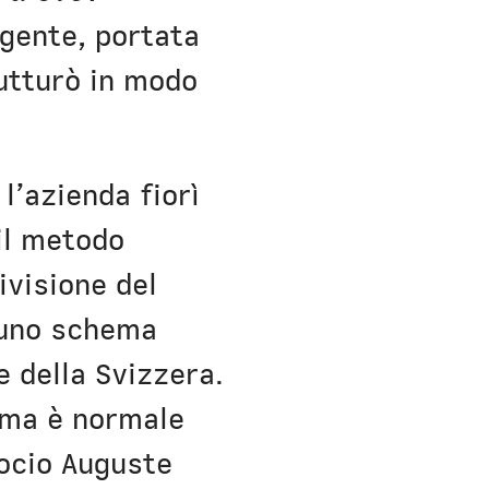
igente, portata
rutturò in modo
l’azienda fiorì
 il metodo
ivisione del
 uno schema
e della Svizzera.
, ma è normale
socio Auguste