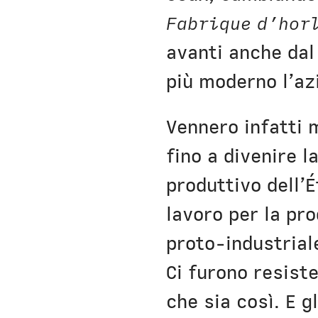
Fabrique d’hor
avanti anche dal 
più moderno l’az
Vennero infatti m
fino a divenire l
produttivo dell’É
lavoro per la p
proto-industriale
Ci furono resist
che sia così. E g