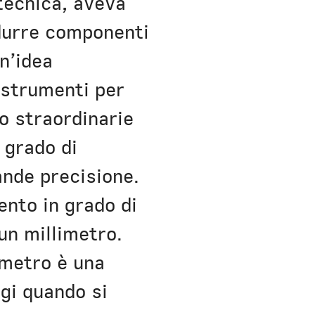
tecnica, aveva
odurre componenti
un’idea
 strumenti per
ro straordinarie
 grado di
ande precisione.
ento in grado di
un millimetro.
imetro è una
gi quando si