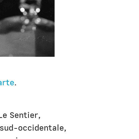
arte
.
Le Sentier,
a sud-occidentale,