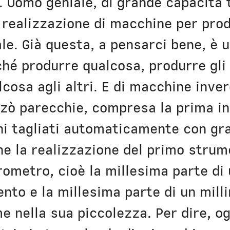
. Uomo geniale, di grande capacità 
a realizzazione di macchine per pr
ale. Già questa, a pensarci bene, è 
ché produrre qualcosa, produrre gli
cosa agli altri. E di macchine inve
zzò parecchie, compresa la prima in
ni tagliati automaticamente con gr
che la realizzazione del primo strum
ometro, cioè la millesima parte di 
ento e la millesima parte di un mill
 nella sua piccolezza. Per dire, og