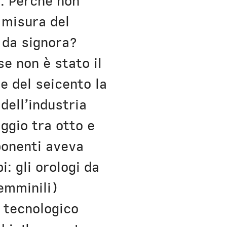
e. Perché non
 misura del
 da signora?
e non è stato il
ne del seicento la
dell’industria
ggio tra otto e
ponenti aveva
i: gli orologi da
emminili)
 tecnologico