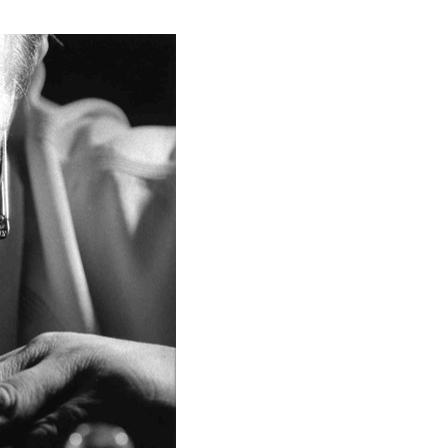
h Bio