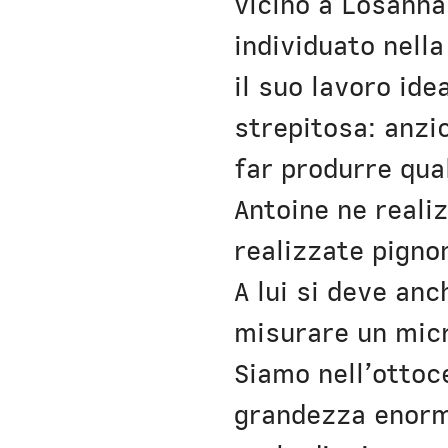
vicino a Losanna
individuato nell
il suo lavoro ide
strepitosa: anzi
far produrre qual
Antoine ne reali
realizzate pigno
A lui si deve an
misurare un micr
Siamo nell’ottoc
grandezza enorme