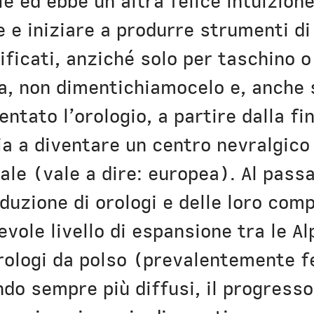
le ed ebbe un’altra felice intuizion
 e iniziare a produrre strumenti di
ificati, anziché solo per taschino o
a, non dimentichiamocelo e, anche s
ntato l’orologio, a partire dalla fi
a a diventare un centro nevralgico 
ale (vale a dire: europea). Al passa
duzione di orologi e delle loro com
vole livello di espansione tra le Alp
orologi da polso (prevalentemente f
do sempre più diffusi, il progresso