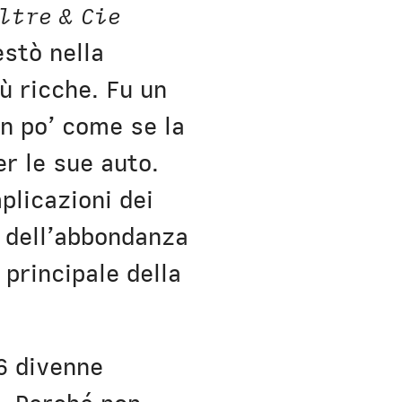
ltre & Cie
estò nella
ù ricche. Fu un
un po’ come se la
r le sue auto.
licazioni dei
 dell’abbondanza
 principale della
06 divenne