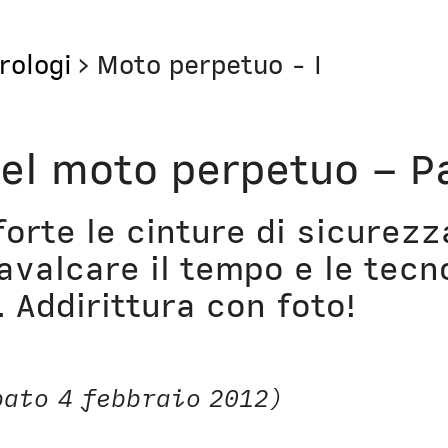
rologi
>
Moto perpetuo - I
Storie
Libri
el moto perpetuo – Pa
Aerei
Il Cult
forte le cinture di sicurez
Orologi
Narraz
avalcare il tempo e le tecn
Computer
Lavori
 Addirittura con foto!
Corsi
Bio
Unicatt
In pri
ato 4 febbraio 2012)
t
Unibg
In ter