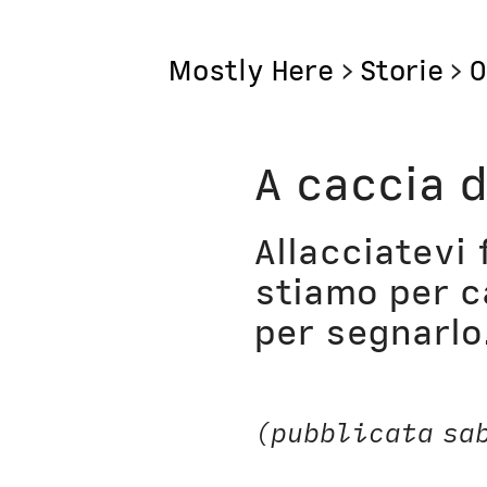
Mostly Here
>
Storie
>
O
Mostly
A caccia d
Mostly Friends
Allacciatevi 
Mostly Weekly
stiamo per c
Il Posto di Antonio
per segnarlo.
Bottega
Digito Ergo Sum
(pubblicata sab
Domenica Interne