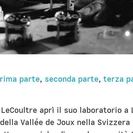
rima parte
,
seconda parte
,
terza p
LeCoultre aprì il suo laboratorio a 
 della Vallée de Joux nella Svizzer