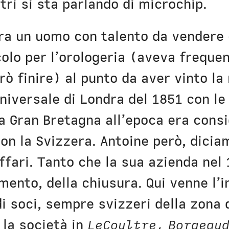
tri si sta parlando di microchip.
era un uomo con talento da vendere
olo per l’orologeria (aveva frequen
rò finire) al punto da aver vinto la
Universale di Londra del 1851 con le
la Gran Bretagna all’epoca era consi
non la Svizzera. Antoine però, dicia
affari. Tanto che la sua azienda nel
limento, della chiusura. Qui venne l’i
i soci, sempre svizzeri della zona 
la società in
LeCoultre, Borgeaud