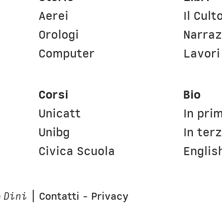
Aerei
Il Cult
Orologi
Narraz
Computer
Lavori
Corsi
Bio
Unicatt
In pri
t
Unibg
In ter
Civica Scuola
Englis
 Dini
|
Contatti
-
Privacy