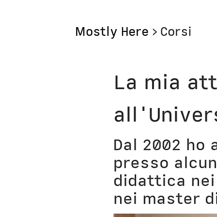
Mostly Here
>
Corsi
Mostly
La mia at
Mostly Friends
all'Univer
Mostly Weekly
Il Posto di Antonio
Dal 2002 ho 
presso alcuni
Bottega
didattica nei
Digito Ergo Sum
nei master di
Domenica Interne