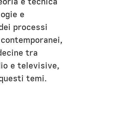
eoria e tecnica
ogie e
dei processi
i contemporanei,
decine tra
io e televisive,
questi temi.