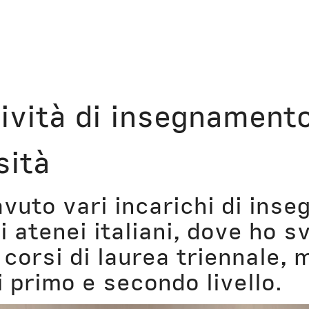
Storie
Libri
tività di insegnament
Aerei
Il Cult
sità
Orologi
Narraz
Computer
Lavori
avuto vari incarichi di ins
 atenei italiani, dove ho sv
Corsi
Bio
 corsi di laurea triennale, 
Unicatt
In pri
 primo e secondo livello.
t
Unibg
In ter