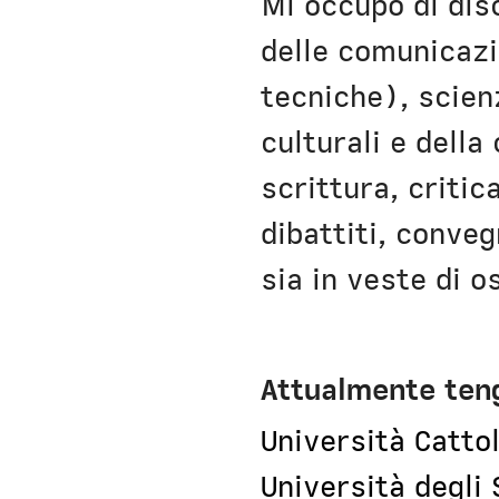
Mi occupo di disc
delle comunicazi
tecniche), scien
culturali e dell
scrittura, critic
dibattiti, conveg
sia in veste di 
Attualmente teng
Università Cattol
Università degli