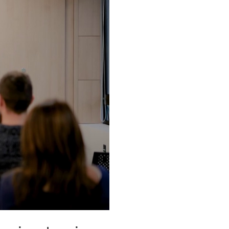
h Bio