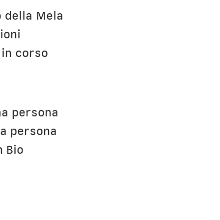
o della Mela
ioni
 in corso
ma persona
za persona
h Bio