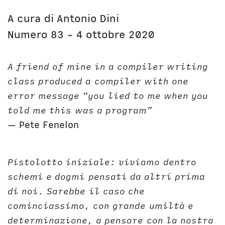
Unibg
In terza persona
Civica Scuola
English Bio
A cura di Antonio Dini
Numero 83 ~ 4 ottobre 2020
A friend of mine in a compiler writing
class produced a compiler with one
error message “you lied to me when you
told me this was a program”
— Pete Fenelon
Pistolotto iniziale: viviamo dentro
schemi e dogmi pensati da altri prima
di noi. Sarebbe il caso che
cominciassimo, con grande umiltà e
determinazione, a pensare con la nostra