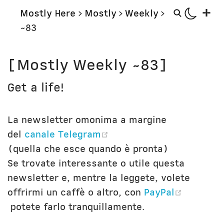
+
Mostly Here
>
Mostly
>
Weekly
>
~83
Mostly
Storie
[Mostly Weekly ~83]
Mostly Friends
Aerei
Get a life!
Mostly Weekly
Orologi
Il Posto di Antonio
Computer
La newsletter omonima a margine
Libri
Bottega
(opens new window)
del
canale Telegram
Il Culto della Mela
Digito Ergo Sum
(quella che esce quando è pronta)
Narrazioni
Domenica Internet
Se trovate interessante o utile questa
Lavori in corso
Nausicaa
newsletter e, mentre la leggete, volete
offrirmi un caffè o altro, con
PayPal
Corsi
Bio
(opens new window)
potete farlo tranquillamente.
Unicatt
In prima persona