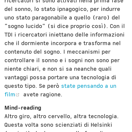
ricercatori si sono attivati nella prima fase
del sonno, lo stato ipnagogico, per indurre
uno stato paragonabile a quello (raro) del
"sogno lucido" (si dice proprio così). Con il
TDI i ricercatori iniettano delle informazioni
che il dormiente incorpora e trasforma nel
contenuto del sogno. I meccanismi per
controllare il sonno e i sogni non sono per
niente chiari, e non si sa neanche quali
vantaggi possa portare una tecnologia di
questo tipo. Se però
state pensando a un
(opens new window)
film
avete ragione.
Mind-reading
Altro giro, altro cervello, altra tecnologia.
Questa volta sono scienziati di Helsinki