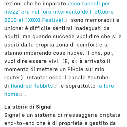
lezioni che ho imparato
ascoltandoli per
mezz'ora nel loro intervento dell'ottobre
(opens new window)
2019 all'XOXO Festival
sono memorabili e
uniche: è difficile sentirsi inadeguati da
adulti, ma quando succede vuol dire che si è
usciti dalla propria zona di comfort e si
stanno imparando cose nuove. Il che, poi,
vuol dire essere vivi. (E, sì: è arrivato il
momento di mettere un PiHole sul mio
router). Intanto: ecco il canale Youtube
(opens new window)
di
Hundred Rabbits
e soprattutto
la loro
(opens new window)
home
.
La storia di Signal
Signal è un sistema di messaggeria criptata
end-to-end che è di proprietà e gestito da