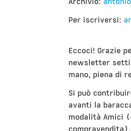
Archivio:
antonio
Nausicaa
Per iscriversi:
a
Eccoci! Grazie p
newsletter setti
mano, piena di re
Si può contribuir
avanti la baracc
modalità Amici (
compravendita).