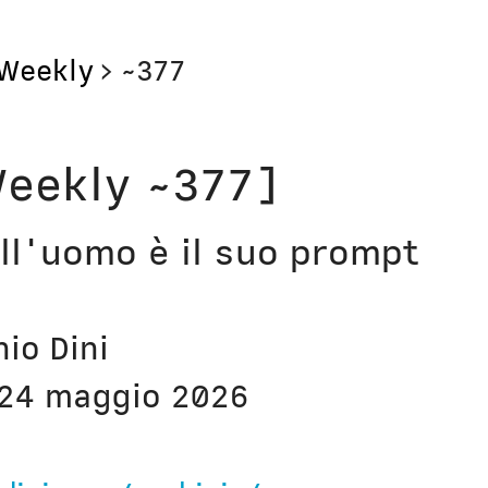
Weekly
>
~377
Storie
Libri
eekly ~377]
Aerei
Il Cult
ll'uomo è il suo prompt
Orologi
Narraz
Computer
Lavori
nio Dini
Corsi
Bio
24 maggio 2026
Unicatt
In pri
t
Unibg
In ter