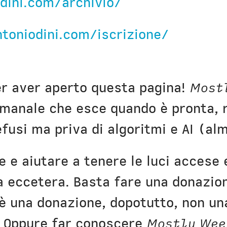
dini.com/archivio/
Civica Scuola
Englis
ntoniodini.com/iscrizione/
er aver aperto questa pagina!
Most
manale che esce quando è pronta, r
fusi ma priva di algoritmi e AI (al
e e aiutare a tenere le luci accese
a eccetera. Basta fare una donazio
è una donazione, dopotutto, non un
 Oppure far conoscere
Mostly Wee