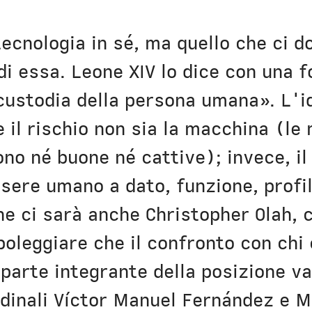
tecnologia in sé, ma quello che ci d
 di essa. Leone XIV lo dice con una 
custodia della persona umana». L'i
e il rischio non sia la macchina (l
no né buone né cattive); invece, il 
sere umano a dato, funzione, profilo
ne ci sarà anche Christopher Olah, 
boleggiare che il confronto con chi
 parte integrante della posizione va
rdinali Víctor Manuel Fernández e 