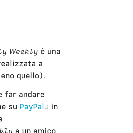
h Bio
ly Weekly
è una
ealizzata a
meno quello).
 e far andare
(opens new window)
ne su
PayPal
in
a
kly
a un amico,