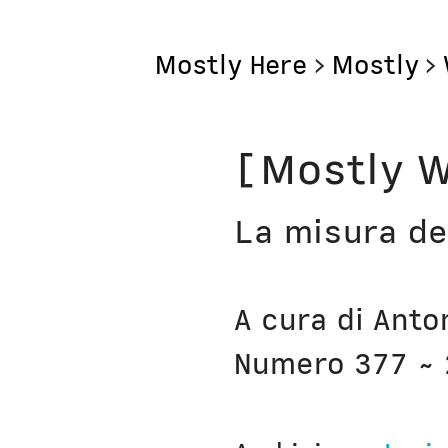
Mostly Here
>
Mostly
>
Mostly
[Mostly W
Mostly Friends
La misura de
Mostly Weekly
Il Posto di Antonio
A cura di Anto
Bottega
Numero 377 ~ 
Digito Ergo Sum
Domenica Interne