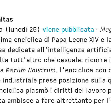
itas
(op
a (lunedì 25)
viene pubblicata
Ma
prima enciclica di Papa Leone XIV e l
sa dedicata all'intelligenza artifici
ns new window)
lta tutt'altro che casuale: ricorre 
la
Rerum Novarum
, l'enciclica con 
e industriale prese posizione sulla 
nciclica plasmò i diritti del lavoro p
a ambisce a fare altrettanto per l'