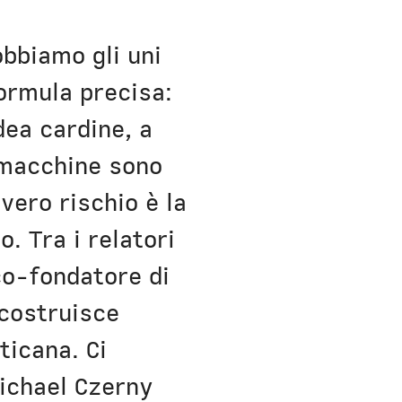
obbiamo gli uni
formula precisa:
dea cardine, a
e macchine sono
vero rischio è la
. Tra i relatori
co-fondatore di
 costruisce
ticana. Ci
Michael Czerny