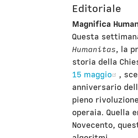
Editoriale
Magnifica Human
Questa settiman
Humanitas
, la 
storia della Chie
(ope
15 maggio
, sce
anniversario del
pieno rivoluzion
operaia. Quella e
Novecento, quest
algoritmi.