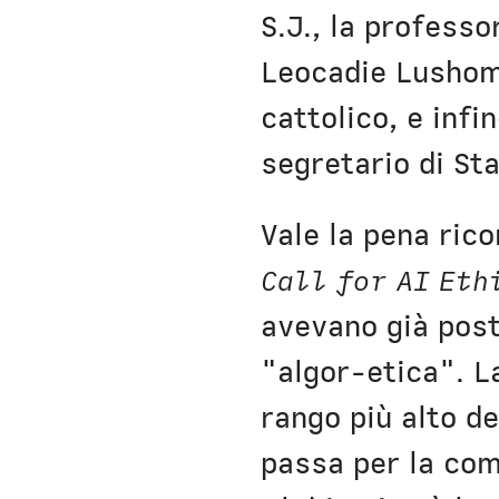
S.J., la profess
Leocadie Lushomb
cattolico, e infi
segretario di Sta
Vale la pena rico
Call for AI Eth
avevano già post
"algor-etica". 
rango più alto de
passa per la comp