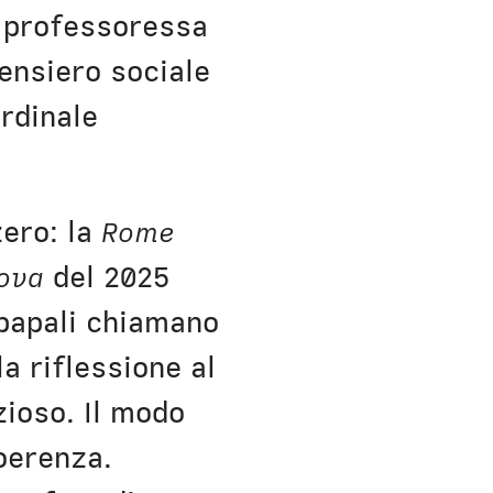
a professoressa
ensiero sociale
ardinale
zero: la
Rome
ova
del 2025
 papali chiamano
a riflessione al
zioso. Il modo
coerenza.