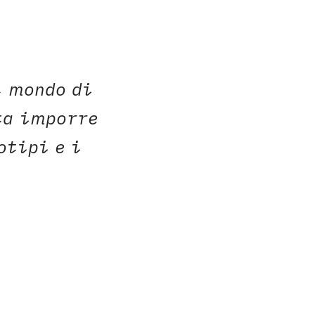
l mondo di
ta imporre
otipi e i