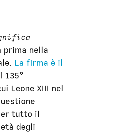
ens new window)
gnifica
a prima nella
ale.
La firma è il
il 135°
cui Leone XIII nel
questione
er tutto il
età degli