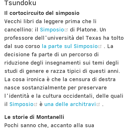
Tsundoku
Il cortocircuito del simposio
Vecchi libri da leggere prima che li
(opens new window)
cancellino: il
Simposio
di Platone. Un
professore dell'università del Texas ha tolto
(opens 
dal suo corso
la parte sul Simposio
. La
decisione fa parte di un percorso di
riduzione degli insegnamenti sui temi degli
studi di genere e razza tipici di questi anni.
La cosa ironica è che la censura di destra
nasce sostanzialmente per preservare
l'identità e la cultura occidentali, delle quali
(opens new window)
(opens n
il
Simposio
è
una delle architravi
.
Le storie di Montanelli
Pochi sanno che, accanto alla sua