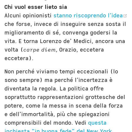
Chi vuol esser lieto sia
Alcuni opinionisti
stanno riscoprendo l’idea
(opens new window)
che forse, invece di inseguire senza sosta il
miglioramento di sé, convenga godersi la
vita. E torna Lorenzo de’ Medici, ancora una
volta (
carpe diem
, Orazio, eccetera
eccetera).
Non perché viviamo tempi eccezionali (lo
sono sempre) ma perché l’incertezza è
diventata la regola. La politica offre
soprattutto rappresentazioni grottesche del
potere, come la messa in scena della forza
e dell’immortalità, più che spiegazioni
comprensibili del mondo. Vedi
questa
inchiesta "in buona fede" del New York