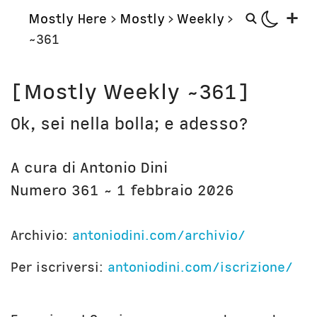
+
Mostly Here
>
Mostly
>
Weekly
>
~361
Mostly
Storie
[Mostly Weekly ~361]
Mostly Friends
Aerei
Ok, sei nella bolla; e adesso?
Mostly Weekly
Orologi
Il Posto di Antonio
Computer
A cura di Antonio Dini
Libri
Bottega
Numero 361 ~ 1 febbraio 2026
Il Culto della Mela
Digito Ergo Sum
Narrazioni
Domenica Internet
Archivio:
antoniodini.com/archivio/
Lavori in corso
Nausicaa
Per iscriversi:
antoniodini.com/iscrizione/
Corsi
Bio
Unicatt
In prima persona