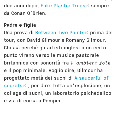
(opens ne
due anni dopo,
Fake Plastic Trees
sempre
da Conan O'Brien.
Padre e figlia
(opens ne
Una prova di
Between Two Points
prima del
tour, con David Gilmour e Romany Gilmour.
Chissà perché gli artisti inglesi a un certo
punto virano verso la musica pastorale
britannica con sonorità fra
l'ambient folk
e il pop minimale. Voglio dire, Gilmour ha
progettato metà dei suoni di
A saucerful of
(opens new window)
secrets
, per dire: tutta un'esplosione, un
collage di suoni, un laboratorio psichedelico
e via di corsa a Pompei.