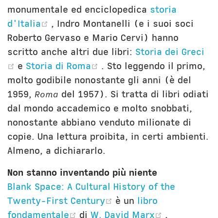
monumentale ed enciclopedica
storia
(opens new window)
d'Italia
, Indro Montanelli (e i suoi soci
Roberto Gervaso e Mario Cervi) hanno
scritto anche altri due libri:
Storia dei Greci
(opens new window)
(opens new window)
e
Storia di Roma
. Sto leggendo il primo,
molto godibile nonostante gli anni (è del
1959,
Roma
del 1957). Si tratta di libri odiati
dal mondo accademico e molto snobbati,
nonostante abbiano venduto milionate di
copie. Una lettura proibita, in certi ambienti.
Almeno, a dichiararlo.
Non stanno inventando più niente
Blank Space: A Cultural History of the
(opens new window)
Twenty-First Century
è un
libro
(opens new window)
(opens ne
fondamentale
di
W. David Marx
,