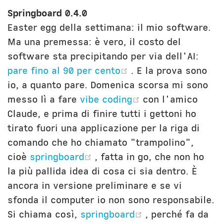
Springboard 0.4.0
Easter egg della settimana: il mio software.
Ma una premessa: è vero, il costo del
software sta precipitando per via dell'AI:
(opens new windo
pare fino al 90 per cento
. E la prova sono
io, a quanto pare. Domenica scorsa mi sono
(opens new win
messo lì a fare
vibe coding
con l'amico
Claude, e prima di finire tutti i gettoni ho
tirato fuori una applicazione per la riga di
comando che ho chiamato "trampolino",
(opens new window)
cioè
springboard
, fatta in go, che non ho
la più pallida idea di cosa ci sia dentro. È
ancora in versione preliminare e se vi
sfonda il computer io non sono responsabile.
(opens new wi
Si chiama così,
springboard
, perché fa da