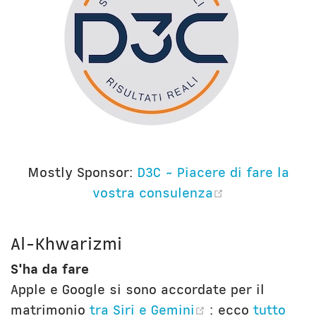
Mostly Sponsor:
D3C ~ Piacere di fare la
(opens new 
vostra consulenza
Al-Khwarizmi
S'ha da fare
Apple e Google si sono accordate per il
(opens new wi
matrimonio
tra Siri e Gemini
: ecco
tutto