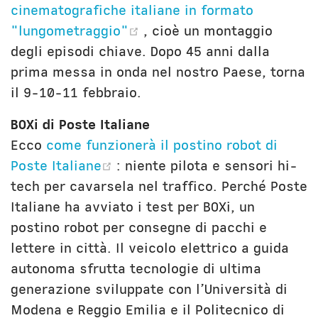
cinematografiche italiane in formato
(opens new window)
"lungometraggio"
, cioè un montaggio
degli episodi chiave. Dopo 45 anni dalla
prima messa in onda nel nostro Paese, torna
il 9-10-11 febbraio.
BOXi di Poste Italiane
Ecco
come funzionerà il postino robot di
(opens new window)
Poste Italiane
: niente pilota e sensori hi-
tech per cavarsela nel traffico. Perché Poste
Italiane ha avviato i test per BOXi, un
postino robot per consegne di pacchi e
lettere in città. Il veicolo elettrico a guida
autonoma sfrutta tecnologie di ultima
generazione sviluppate con l’Università di
Modena e Reggio Emilia e il Politecnico di