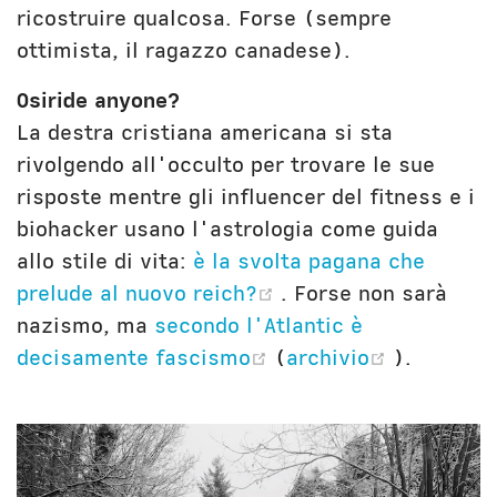
ricostruire qualcosa. Forse (sempre
ottimista, il ragazzo canadese).
Osiride anyone?
La destra cristiana americana si sta
rivolgendo all'occulto per trovare le sue
risposte mentre gli influencer del fitness e i
biohacker usano l'astrologia come guida
allo stile di vita:
è la svolta pagana che
(opens new window
prelude al nuovo reich?
. Forse non sarà
nazismo, ma
secondo l'Atlantic è
(opens new window)
(opens n
decisamente fascismo
(
archivio
).