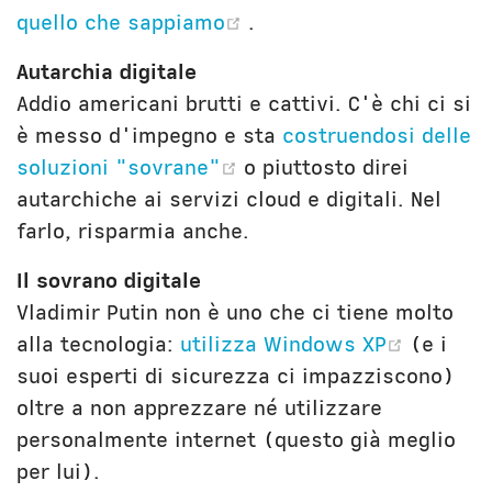
(opens new window)
quello che sappiamo
.
Autarchia digitale
Addio americani brutti e cattivi. C'è chi ci si
è messo d'impegno e sta
costruendosi delle
(opens new window)
soluzioni "sovrane"
o piuttosto direi
autarchiche ai servizi cloud e digitali. Nel
farlo, risparmia anche.
Il sovrano digitale
Vladimir Putin non è uno che ci tiene molto
(opens
alla tecnologia:
utilizza Windows XP
(e i
suoi esperti di sicurezza ci impazziscono)
oltre a non apprezzare né utilizzare
personalmente internet (questo già meglio
per lui).