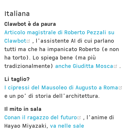
Italiana
Clawbot è da paura
Articolo magistrale di Roberto Pezzali su
(opens new window)
Clawbot
, l'assistente AI di cui parlano
tutti ma che ha impanicato Roberto (e non
ha torto). Lo spiega bene (ma più
(op
tradizionalmente)
anche Giuditta Mosca
.
Li taglio?
(o
I cipressi del Mausoleo di Augusto a Roma
e un po' di storia dell'architettura.
Il mito in sala
(opens new win
Conan il ragazzo del futuro
, l'anime di
Hayao Miyazaki,
va nelle sale