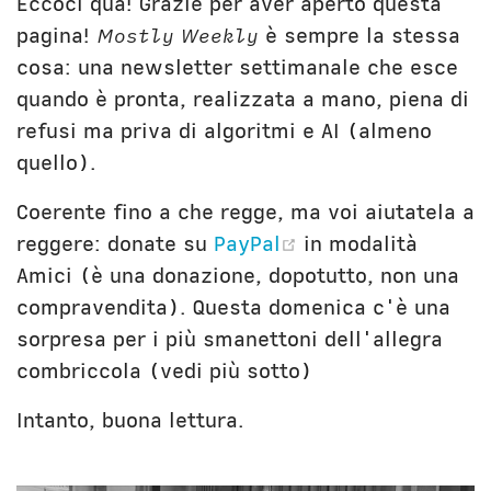
Eccoci qua! Grazie per aver aperto questa
Unibg
In terza persona
pagina!
Mostly Weekly
è sempre la stessa
Civica Scuola
English Bio
cosa: una newsletter settimanale che esce
quando è pronta, realizzata a mano, piena di
refusi ma priva di algoritmi e AI (almeno
quello).
Coerente fino a che regge, ma voi aiutatela a
(opens new wind
reggere: donate su
PayPal
in modalità
Amici (è una donazione, dopotutto, non una
compravendita). Questa domenica c'è una
sorpresa per i più smanettoni dell'allegra
combriccola (vedi più sotto)
Intanto, buona lettura.