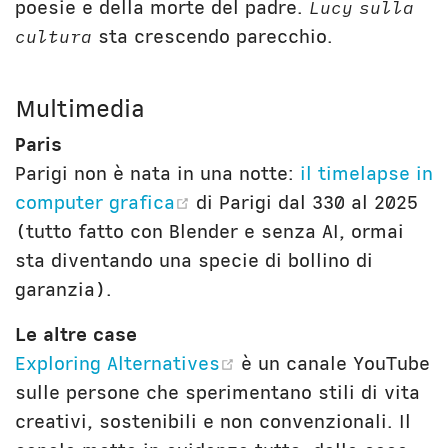
poesie e della morte del padre.
Lucy sulla
cultura
sta crescendo parecchio.
Multimedia
Paris
Parigi non è nata in una notte:
il timelapse in
(opens new window)
computer grafica
di Parigi dal 330 al 2025
(tutto fatto con Blender e senza AI, ormai
sta diventando una specie di bollino di
garanzia).
Le altre case
(opens new window)
Exploring Alternatives
è un canale YouTube
sulle persone che sperimentano stili di vita
creativi, sostenibili e non convenzionali. Il