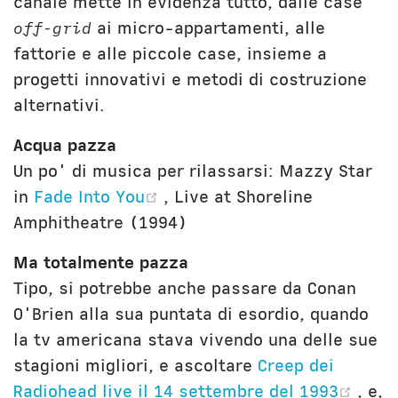
canale mette in evidenza tutto, dalle case
off-grid
ai micro-appartamenti, alle
fattorie e alle piccole case, insieme a
progetti innovativi e metodi di costruzione
alternativi.
Acqua pazza
Un po' di musica per rilassarsi: Mazzy Star
(opens new window)
in
Fade Into You
, Live at Shoreline
Amphitheatre (1994)
Ma totalmente pazza
Tipo, si potrebbe anche passare da Conan
O'Brien alla sua puntata di esordio, quando
la tv americana stava vivendo una delle sue
stagioni migliori, e ascoltare
Creep dei
(ope
Radiohead live il 14 settembre del 1993
, e,