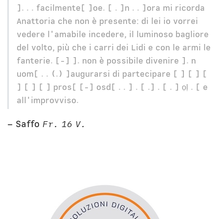
]. . . facilmente[ ]oe. [ . ]n . . ]ora mi ricorda
Anattoria che non è presente: di lei io vorrei
vedere l'amabile incedere, il luminoso bagliore
del volto, più che i carri dei Lidi e con le armi le
fanterie. [-] ]. non è possibile divenire ]. n
uom[ . . (.) ]augurarsi di partecipare [ ] [ ] [
] [ ] [ ] pros[ [-] osd[ . . ] . [ .] . [ . ] ọḷ . [ e
all'improvviso.
– Saffo
Fr. 16 V.