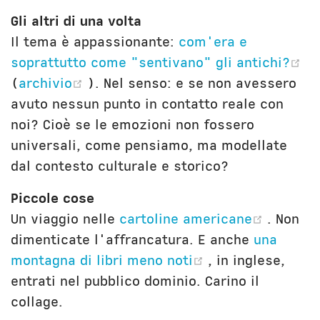
Gli altri di una volta
Il tema è appassionante:
com'era e
(o
soprattutto come "sentivano" gli antichi?
(opens new window)
(
archivio
). Nel senso: e se non avessero
avuto nessun punto in contatto reale con
noi? Cioè se le emozioni non fossero
universali, come pensiamo, ma modellate
dal contesto culturale e storico?
Piccole cose
(opens
Un viaggio nelle
cartoline americane
. Non
dimenticate l'affrancatura. E anche
una
(opens new win
montagna di libri meno noti
, in inglese,
entrati nel pubblico dominio. Carino il
collage.