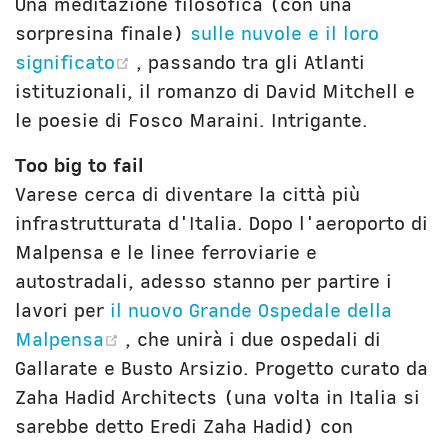
Una meditazione filosofica (con una
sorpresina finale)
sulle nuvole e il loro
(opens new window)
significato
, passando tra gli Atlanti
istituzionali, il romanzo di David Mitchell e
le poesie di Fosco Maraini. Intrigante.
Too big to fail
Varese cerca di diventare la città più
infrastrutturata d'Italia. Dopo l'aeroporto di
Malpensa e le linee ferroviarie e
autostradali, adesso stanno per partire i
lavori per
il nuovo Grande Ospedale della
(opens new window)
Malpensa
, che unirà i due ospedali di
Gallarate e Busto Arsizio. Progetto curato da
Zaha Hadid Architects (una volta in Italia si
sarebbe detto Eredi Zaha Hadid) con