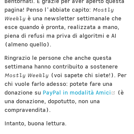
Bentornati. E grazie per aver aperto questa
Unibg
In terza persona
pagina! Penso l'abbiate capito:
Mostly
Civica Scuola
English Bio
Weekly
è una newsletter settimanale che
esce quando è pronta, realizzata a mano,
piena di refusi ma priva di algoritmi e AI
(almeno quello).
Ringrazio le persone che anche questa
settimana hanno contribuito a sostenere
Mostly Weekly
(voi sapete chi siete!). Per
chi vuole farlo adesso: potete fare una
(open
donazione su
PayPal in modalità Amici
(è
una donazione, dopotutto, non una
compravendita).
Intanto, buona lettura.