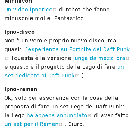
Minilavori
(opens new window)
Un video ipnotico
di robot che fanno
minuscole molle. Fantastico.
Ipno-disco
Non è un vero e proprio nuovo disco, ma
quasi:
l'esperienza su Fortnite dei Daft Punk
(opens new window)
(questa è la versione
lunga da mezz'ora
(opens new window)
e questo è il progetto della Lego di fare
un
(opens new windo
set dedicato ai Daft Punk
).
Ipno-ramen
Ok, solo per assonanza con la cosa della
proposta di fare un set Lego dei Daft Punk:
(opens new w
la Lego
ha appena annunciato
di aver fatto
(opens new window)
un set per il Ramen
. Giuro.