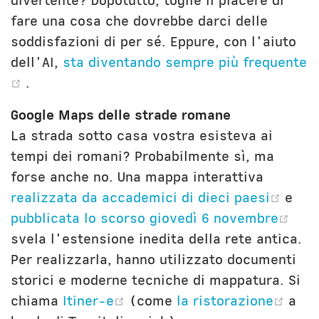
divertente? Dopotutto, toglie il piacere di
fare una cosa che dovrebbe darci delle
soddisfazioni di per sé. Eppure, con l'aiuto
dell'AI,
sta diventando sempre più frequente
(opens new window)
.
Google Maps delle strade romane
La strada sotto casa vostra esisteva ai
tempi dei romani? Probabilmente sì, ma
forse anche no. Una mappa interattiva
(ope
realizzata da accademici di dieci paesi
e
(op
pubblicata lo scorso giovedì 6 novembre
svela l'estensione inedita della rete antica.
Per realizzarla, hanno utilizzato documenti
storici e moderne tecniche di mappatura. Si
(opens new window)
(op
chiama
Itiner-e
(come
la ristorazione
a