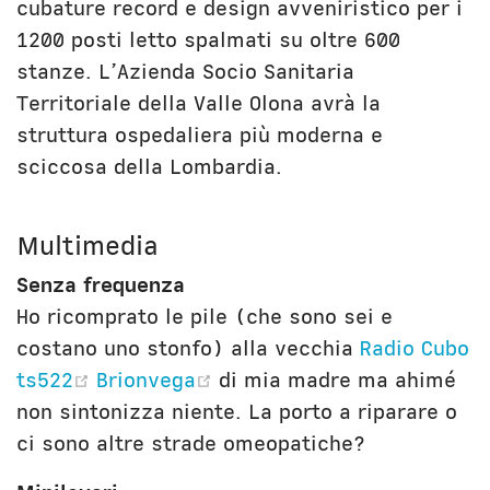
cubature record e design avveniristico per i
1200 posti letto spalmati su oltre 600
stanze. L’Azienda Socio Sanitaria
Territoriale della Valle Olona avrà la
struttura ospedaliera più moderna e
sciccosa della Lombardia.
Multimedia
Senza frequenza
Ho ricomprato le pile (che sono sei e
costano uno stonfo) alla vecchia
Radio Cubo
(opens new window)
(opens new window)
ts522
Brionvega
di mia madre ma ahimé
non sintonizza niente. La porto a riparare o
ci sono altre strade omeopatiche?