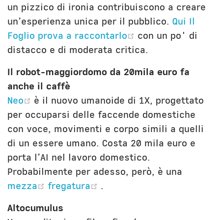
un pizzico di ironia contribuiscono a creare
un’esperienza unica per il pubblico.
Qui Il
(opens new wind
Foglio prova a raccontarlo
con un po' di
distacco e di moderata critica.
Il robot-maggiordomo da 20mila euro fa
anche il caffè
(opens new window)
Neo
è il nuovo umanoide di 1X, progettato
per occuparsi delle faccende domestiche
con voce, movimenti e corpo simili a quelli
di un essere umano. Costa 20 mila euro e
porta l’AI nel lavoro domestico.
Probabilmente per adesso, però, è una
(opens new window)
(opens new window)
mezza
fregatura
.
Altocumulus