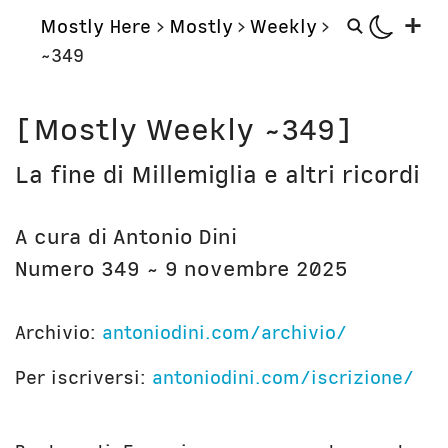
+
Mostly Here
>
Mostly
>
Weekly
>
~349
Mostly
Storie
[Mostly Weekly ~349]
Mostly Friends
Aerei
La fine di Millemiglia e altri ricordi
Mostly Weekly
Orologi
Il Posto di Antonio
Computer
A cura di Antonio Dini
Libri
Bottega
Numero 349 ~ 9 novembre 2025
Il Culto della Mela
Digito Ergo Sum
Narrazioni
Domenica Internet
Archivio:
antoniodini.com/archivio/
Lavori in corso
Nausicaa
Per iscriversi:
antoniodini.com/iscrizione/
Corsi
Bio
Unicatt
In prima persona