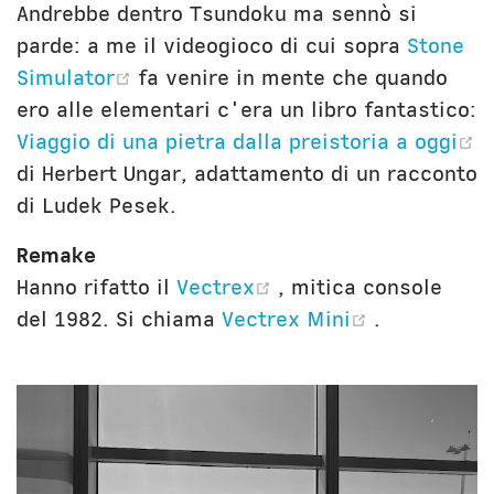
Andrebbe dentro Tsundoku ma sennò si
parde: a me il videogioco di cui sopra
Stone
(opens new window)
Simulator
fa venire in mente che quando
ero alle elementari c'era un libro fantastico:
Viaggio di una pietra dalla preistoria a oggi
(opens new window)
di Herbert Ungar, adattamento di un racconto
di Ludek Pesek.
Remake
(opens new window
Hanno rifatto il
Vectrex
, mitica console
(opens ne
del 1982. Si chiama
Vectrex Mini
.