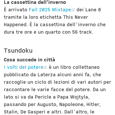
La cassettina dell'inverno
(opens new wi
È arrivato
Fall 2025 Mixtape
dei Lane 8
tramite la loro etichetta This Never
Happened. È la cassettina dell'inverno che
dura tre ore e un quarto con 56 track.
Tsundoku
Cosa succede in città
(opens new window)
I volti del potere
è un libro collettaneo
pubblicato da Laterza alcuni anni fa, che
raccoglie un ciclo di lezioni di vari autori per
raccontare le varie facce del potere. Da un
lato si va da Pericle a Papa Wojtyla,
passando per Augusto, Napoleone, Hitler,
Stalin, De Gasperi e altri. Dall'altro, le