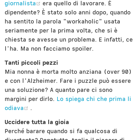
(opens new window)
giornalista
era quello di lavorare. È
dipendente? È stato solo anni dopo, quando
ha sentito la parola "workaholic" usata
seriamente per la prima volta, che si è
chiesta se avesse un problema. E infatti, ce
l'ha. Ma non facciamo spoiler.
Tanti piccoli pezzi
Mia nonna è morta molto anziana (over 90)
e con l'Alzheimer. Fare i puzzle può essere
una soluzione? A quanto pare ci sono
margini per dirlo.
Lo spiega chi che prima li
(opens new window)
odiava
.
Uccidere tutta la gioia
Perché barare quando si fa qualcosa di