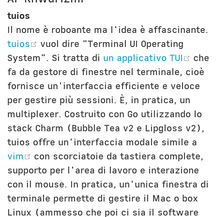
tuios
Il nome è roboante ma l'idea è affascinante.
(opens new window)
tuios
vuol dire "Terminal UI Operating
(ope
System". Si tratta di
un applicativo TUI
che
fa da gestore di finestre nel terminale, cioè
fornisce un'interfaccia efficiente e veloce
per gestire più sessioni. È, in pratica, un
multiplexer. Costruito con Go utilizzando lo
stack Charm (Bubble Tea v2 e Lipgloss v2),
tuios offre un'interfaccia modale simile a
(opens new window)
vim
con scorciatoie da tastiera complete,
supporto per l'area di lavoro e interazione
con il mouse. In pratica, un'unica finestra di
terminale permette di gestire il Mac o box
Linux (ammesso che poi ci sia il software