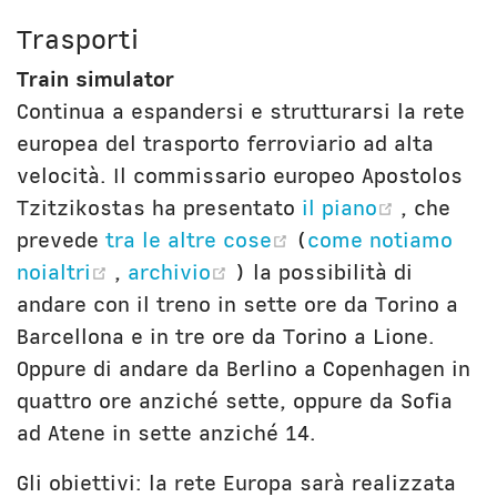
Trasporti
Train simulator
Continua a espandersi e strutturarsi la rete
europea del trasporto ferroviario ad alta
velocità. Il commissario europeo Apostolos
(opens 
Tzitzikostas ha presentato
il piano
, che
(opens new windo
prevede
tra le altre cose
(
come notiamo
(opens new window)
(opens new window)
noialtri
,
archivio
) la possibilità di
andare con il treno in sette ore da Torino a
Barcellona e in tre ore da Torino a Lione.
Oppure di andare da Berlino a Copenhagen in
quattro ore anziché sette, oppure da Sofia
ad Atene in sette anziché 14.
Gli obiettivi: la rete Europa sarà realizzata