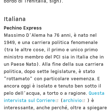
bordo di Trenitalia, sigh).
Italiana
Pechino Express
Massimo D'Alema ha 76 anni, è nato nel
1949, e una carriera politica fenomenale
(tra le altre cose, il primo e unico primo
ministro membro del PCI sia in Italia che in
un Paese Nato). Alla fine della sua carriera
politica, dopo sette legislature, è stato
"rottamato" con particolare veemenza. E
ancora oggi è isolato e tenuto ben sotto il
pelo dell'acqua, a torto o a ragione.
Questa
(opens new window)
(opens ne
intervista sul Corriere
(
archivio
) è
interessante, anche perché, oltre a spiegare