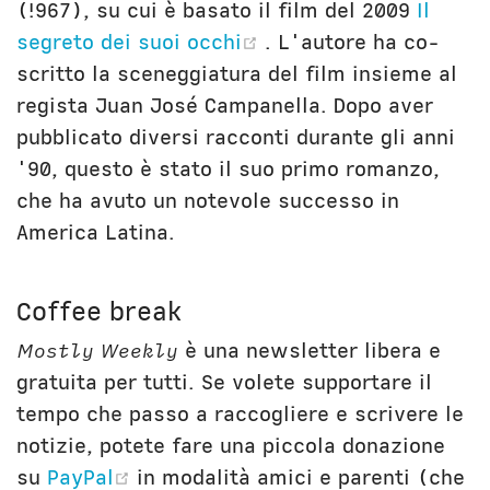
(!967), su cui è basato il film del 2009
Il
(opens new window)
segreto dei suoi occhi
. L'autore ha co-
scritto la sceneggiatura del film insieme al
regista Juan José Campanella. Dopo aver
pubblicato diversi racconti durante gli anni
'90, questo è stato il suo primo romanzo,
che ha avuto un notevole successo in
America Latina.
Coffee break
Mostly Weekly
è una newsletter libera e
gratuita per tutti. Se volete supportare il
tempo che passo a raccogliere e scrivere le
notizie, potete fare una piccola donazione
(opens new window)
su
PayPal
in modalità amici e parenti (che