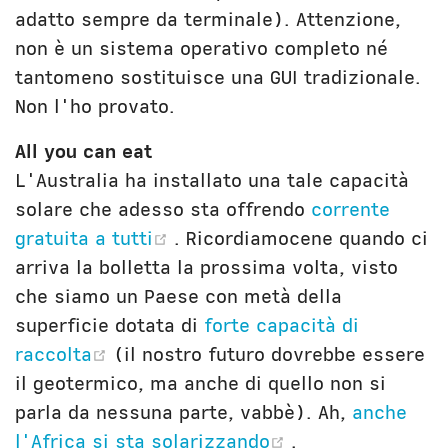
adatto sempre da terminale). Attenzione,
non è un sistema operativo completo né
tantomeno sostituisce una GUI tradizionale.
Non l'ho provato.
All you can eat
L'Australia ha installato una tale capacità
solare che adesso sta offrendo
corrente
(opens new window)
gratuita a tutti
. Ricordiamocene quando ci
arriva la bolletta la prossima volta, visto
che siamo un Paese con metà della
superficie dotata di
forte capacità di
(opens new window)
raccolta
(il nostro futuro dovrebbe essere
il geotermico, ma anche di quello non si
parla da nessuna parte, vabbè). Ah,
anche
(opens new win
l'Africa si sta solarizzando
.