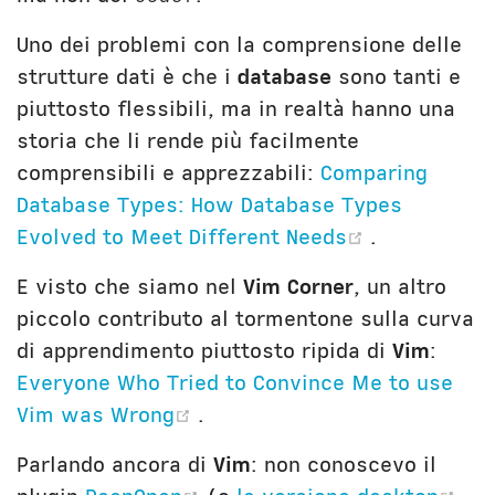
Uno dei problemi con la comprensione delle
strutture dati è che i
database
sono tanti e
piuttosto flessibili, ma in realtà hanno una
storia che li rende più facilmente
comprensibili e apprezzabili:
Comparing
Database Types: How Database Types
(opens new
Evolved to Meet Different Needs
.
E visto che siamo nel
Vim Corner
, un altro
piccolo contributo al tormentone sulla curva
di apprendimento piuttosto ripida di
Vim
:
Everyone Who Tried to Convince Me to use
(opens new window)
Vim was Wrong
.
Parlando ancora di
Vim
: non conoscevo il