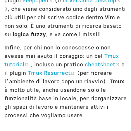
(opens new window)
plugin
PeepOpen
(o
la versione desktop
(opens new window)
), che viene considerato uno degli strumenti
più utili per chi scrive codice dentro
Vim
e
non solo. È uno strumenti di ricerca basato
su
logica fuzzy
, e va come i missili.
Infine, per chi non lo conoscesse o non
avesse mai avuto il coraggio: un bel
Tmux
(opens new window)
(op
tutorial
, incluso un pratico
cheatsheet
e
(opens new windo
il plugin
Tmux Resurrect
(per ricreare
l'ambiente di lavoro dopo un riavvio).
Tmux
è molto utile, anche usandone solo le
funzionalità base in locale, per riorganizzare
gli spazi di lavoro e mantenere attivi i
processi che vogliamo usare.