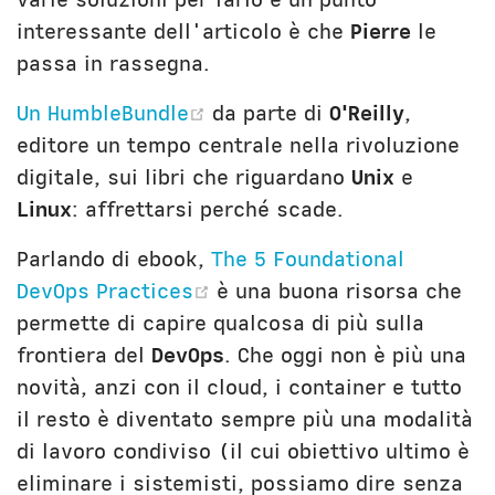
interessante dell'articolo è che
Pierre
le
passa in rassegna.
(opens new window)
Un HumbleBundle
da parte di
O'Reilly
,
editore un tempo centrale nella rivoluzione
digitale, sui libri che riguardano
Unix
e
Linux
: affrettarsi perché scade.
Parlando di ebook,
The 5 Foundational
(opens new window)
DevOps Practices
è una buona risorsa che
permette di capire qualcosa di più sulla
frontiera del
DevOps
. Che oggi non è più una
novità, anzi con il cloud, i container e tutto
il resto è diventato sempre più una modalità
di lavoro condiviso (il cui obiettivo ultimo è
eliminare i sistemisti, possiamo dire senza