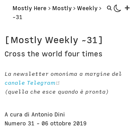
+
Mostly Here
>
Mostly
>
Weekly
>
~31
Mostly
Storie
[Mostly Weekly ~31]
Mostly Friends
Aerei
Cross the world four times
Mostly Weekly
Orologi
Il Posto di Antonio
Computer
La newsletter omonima a margine del
Libri
Bottega
(opens new window)
canale Telegram
Il Culto della Mela
Digito Ergo Sum
(quella che esce quando è pronta)
Narrazioni
Domenica Internet
Lavori in corso
Nausicaa
A cura di Antonio Dini
Corsi
Numero 31 ~ 06 ottobre 2019
Bio
Unicatt
In prima persona