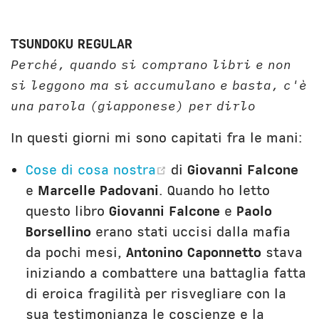
TSUNDOKU REGULAR
Perché, quando si comprano libri e non
si leggono ma si accumulano e basta, c'è
una parola (giapponese) per dirlo
In questi giorni mi sono capitati fra le mani:
(opens new window)
Cose di cosa nostra
di
Giovanni Falcone
e
Marcelle Padovani
. Quando ho letto
questo libro
Giovanni Falcone
e
Paolo
Borsellino
erano stati uccisi dalla mafia
da pochi mesi,
Antonino Caponnetto
stava
iniziando a combattere una battaglia fatta
di eroica fragilità per risvegliare con la
sua testimonianza le coscienze e la