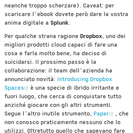
neanche troppo scherzare). Caveat: per
scaricare l'ebook dovete però dare la vostra
anima digitale a
Splunk
.
Per qualche strana ragione
Dropbox
, uno dei
migliori prodotti cloud capaci di fare una
cosa e farla molto bene, ha deciso di
suicidarsi. Il prossimo passo è la
collaborazione: il team dell'azienda ha
annunciato novità:
Introducing Dropbox
(opens new window)
Spaces
è una specie di ibrido irritante e
fuori luogo, che cerca di conquistare tutto
anziché giocare con gli altri strumenti.
(open
Segue l'altro inutile strumento,
Paper
, che
non conosco praticamente nessuno che lo
utilizzi. Oltretutto quello che sapevano fare