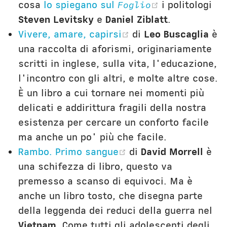
(opens new 
cosa
lo spiegano sul
Foglio
i politologi
Steven Levitsky
e
Daniel Ziblatt
.
(opens new windo
Vivere, amare, capirsi
di
Leo Buscaglia
è
una raccolta di aforismi, originariamente
scritti in inglese, sulla vita, l'educazione,
l'incontro con gli altri, e molte altre cose.
È un libro a cui tornare nei momenti più
delicati e addirittura fragili della nostra
esistenza per cercare un conforto facile
ma anche un po' più che facile.
(opens new window
Rambo. Primo sangue
di
David Morrell
è
una schifezza di libro, questo va
premesso a scanso di equivoci. Ma è
anche un libro tosto, che disegna parte
della leggenda dei reduci della guerra nel
Vietnam
. Come tutti gli adolescenti degli