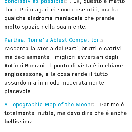
(opens new window)
concisely as possible
. Ok, questo è matto
duro. Poi magari ci sono cose utili, ma ha
qualche
sindrome maniacale
che prende
molto spazio nella sua mente.
(opens n
Parthia: Rome's Ablest Competitor
racconta la storia dei
Parti
, brutti e cattivi
ma decisamente i migliori avversari degli
Antichi Romani
. Il punto di vista è in chiave
anglosassone, e la cosa rende il tutto
assurdo ma in modo moderatamente
piacevole.
(opens new
A Topographic Map of the Moon
. Per me è
totalmente inutile, ma devo dire che è anche
bellissima
.