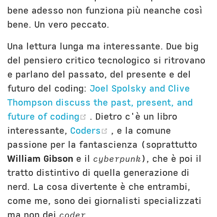
bene adesso non funziona più neanche così
bene. Un vero peccato.
Una lettura lunga ma interessante. Due big
del pensiero critico tecnologico si ritrovano
e parlano del passato, del presente e del
futuro del coding:
Joel Spolsky and Clive
Thompson discuss the past, present, and
(opens new window)
future of coding
. Dietro c'è un libro
(opens new window)
interessante,
Coders
, e la comune
passione per la fantascienza (soprattutto
William Gibson
e il
cyberpunk
), che è poi il
tratto distintivo di quella generazione di
nerd. La cosa divertente è che entrambi,
come me, sono dei giornalisti specializzati
ma non dei
coder
.