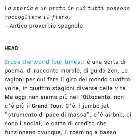
Unibg
In terza persona
La storia è un prato in cui tutti possono
Civica Scuola
English Bio
raccogliere il fieno.
– Antico proverbio spagnolo
HEAD
(opens new win
Cross the world four times
è una sorta di
poema, di racconto morale, di guida zen. Le
ragioni per cui fare il giro del mondo quattro
volte, in quattro stagioni diverse della vita.
Ma oggi non siamo più nell'Ottocento, non
c'è più il
Grand Tour
. C'è il jumbo jet
"strumento di pace di massa", c'è airbnb, ci
sono i social, le carte di credito che
funzionano ovunque, il roaming a basso