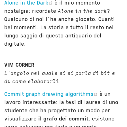
(opens new window)
Alone in the Dark
è il mio momento
nostalgia: ricordate
Alone in the dark
?
Qualcuno di noi l'ha anche giocato. Quanti
bei momenti. La storia e tutto il resto nel
lungo saggio di questo antiquario del
digitale.
VIM CORNER
L'angolo nel quale si si parla di bit e
di come elaborarli
(opens n
Commit graph drawing algorithms
è un
lavoro interessante: la tesi di laurea di uno
studente che ha progettato un modo per
visualizzare
il grafo dei commit
: esistono
varie soluzioni per farlo e un punto