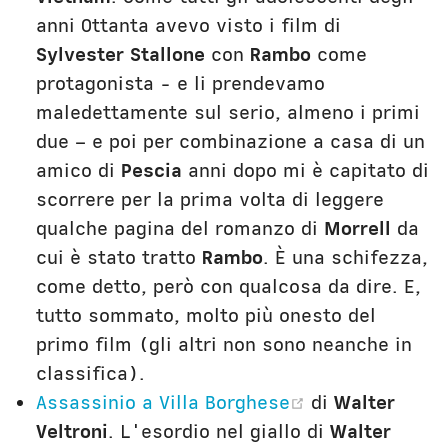
anni Ottanta avevo visto i film di
Sylvester Stallone
con
Rambo
come
protagonista - e li prendevamo
maledettamente sul serio, almeno i primi
due – e poi per combinazione a casa di un
amico di
Pescia
anni dopo mi è capitato di
scorrere per la prima volta di leggere
qualche pagina del romanzo di
Morrell
da
cui è stato tratto
Rambo
. È una schifezza,
come detto, però con qualcosa da dire. E,
tutto sommato, molto più onesto del
primo film (gli altri non sono neanche in
classifica).
(opens new w
Assassinio a Villa Borghese
di
Walter
Veltroni
. L'esordio nel giallo di
Walter