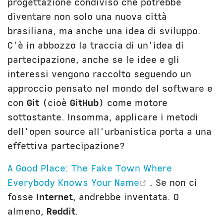
progettazione condiviso che potrebbe
diventare non solo una nuova città
brasiliana, ma anche una idea di sviluppo.
C'è in abbozzo la traccia di un'idea di
partecipazione, anche se le idee e gli
interessi vengono raccolto seguendo un
approccio pensato nel mondo del software e
con
Git
(cioè
GitHub
) come motore
sottostante. Insomma, applicare i metodi
dell'open source all'urbanistica porta a una
effettiva partecipazione?
A Good Place: The Fake Town Where
(opens new wi
Everybody Knows Your Name
. Se non ci
fosse
Internet
, andrebbe inventata. O
almeno,
Reddit
.