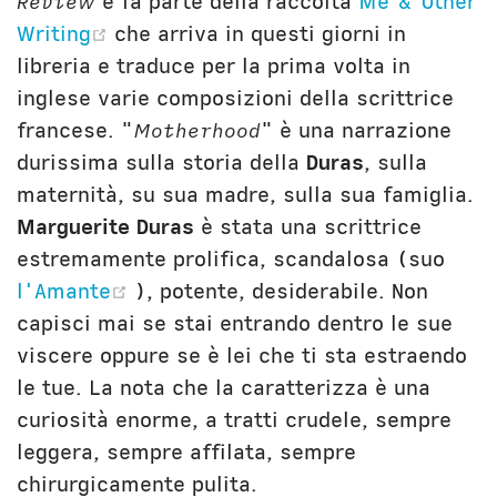
Review
e fa parte della raccolta
Me & Other
(opens new window)
Writing
che arriva in questi giorni in
libreria e traduce per la prima volta in
inglese varie composizioni della scrittrice
francese. "
Motherhood
" è una narrazione
durissima sulla storia della
Duras
, sulla
maternità, su sua madre, sulla sua famiglia.
Marguerite Duras
è stata una scrittrice
estremamente prolifica, scandalosa (suo
(opens new window)
l'Amante
), potente, desiderabile. Non
capisci mai se stai entrando dentro le sue
viscere oppure se è lei che ti sta estraendo
le tue. La nota che la caratterizza è una
curiosità enorme, a tratti crudele, sempre
leggera, sempre affilata, sempre
chirurgicamente pulita.