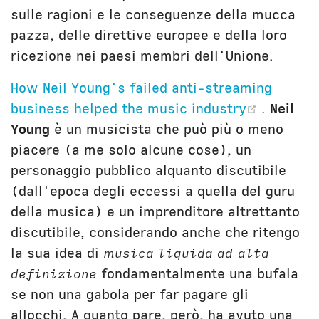
sulle ragioni e le conseguenze della mucca
pazza, delle direttive europee e della loro
ricezione nei paesi membri dell'Unione.
How Neil Young's failed anti-streaming
(opens 
business helped the music industry
.
Neil
Young
è un musicista che può più o meno
piacere (a me solo alcune cose), un
personaggio pubblico alquanto discutibile
(dall'epoca degli eccessi a quella del guru
della musica) e un imprenditore altrettanto
discutibile, considerando anche che ritengo
la sua idea di
musica liquida ad alta
definizione
fondamentalmente una bufala
se non una gabola per far pagare gli
allocchi. A quanto pare, però, ha avuto una