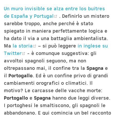
Un muro invisible se alza entre los buitres
(opens new window)
de España y Portugal
. Definirlo un mistero
sarebbe troppo, anche perché è stato
spiegato in maniera perfettamente logica e
ha dato il via a una battaglia ambientalista.
(opens new window)
Ma
la storia
– si può leggere
in inglese su
(opens new window)
Twitter
- è comunque suggestiva: gli
avvoltoi spagnoli seguono, ma non
oltrepassano mai, il confine tra la
Spagna
e
il
Portogallo
. Ed è un confine privo di grandi
cambiamenti orografici o climatici. Il
motivo? Le carcasse delle vacche morte:
Portogallo
e
Spagna
hanno due leggi diverse.
I portoghesi le smaltiscono, gli spagnoli le
abbandonano. E qui comincia un bel racconto