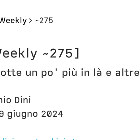
Weekly
>
~275
Storie
Libri
eekly ~275]
Aerei
Il Cult
otte un po' più in là e altr
Orologi
Narraz
Computer
Lavori
nio Dini
Corsi
Bio
9 giugno 2024
Unicatt
In pri
t
Unibg
In ter