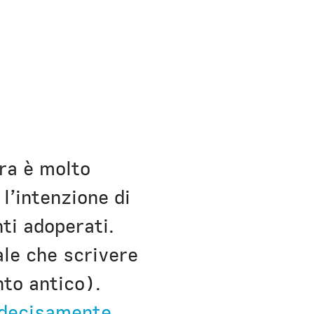
ura è molto
 l’intenzione di
ti adoperati.
ale che scrivere
nto antico).
 decisamente