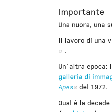
Importante
Una nuora, una s
Il lavoro di una 
(opens new w
.
Un'altra epoca: 
galleria di immag
(opens n
Apes
del 1972.
Qual è la decade