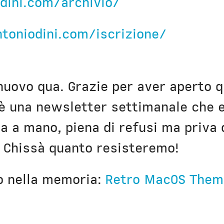
dini.com/archivio/
Civica Scuola
Englis
ntoniodini.com/iscrizione/
 nuovo qua. Grazie per aver aperto q
è una newsletter settimanale che 
a a mano, piena di refusi ma priva 
 Chissà quanto resisteremo!
o nella memoria:
Retro MacOS Them
 new window)