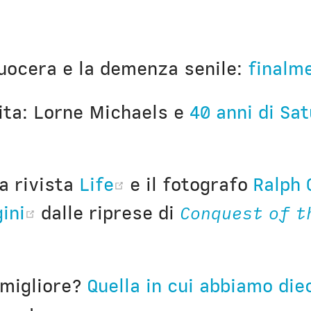
uocera e la demenza senile:
finalme
vita: Lorne Michaels e
40 anni di Sa
indow)
(opens new window
la rivista
Life
e il fotografo
Ralph 
(opens new window)
ini
dalle riprese di
Conquest of t
ew window)
 migliore?
Quella in cui abbiamo die