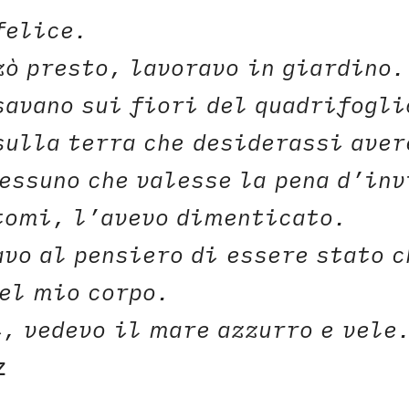
felice.
zò presto, lavoravo in giardino.
savano sui fiori del quadrifogli
sulla terra che desiderassi aver
essuno che valesse la pena d’in
tomi, l’avevo dimenticato.
vo al pensiero di essere stato c
nel mio corpo.
, vedevo il mare azzurro e vele
z