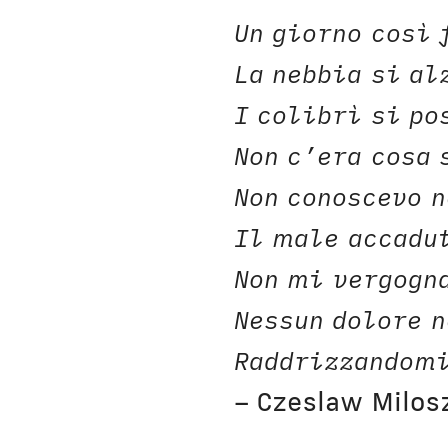
Un giorno così 
La nebbia si al
I colibrì si po
Non c’era cosa 
Non conoscevo n
Il male accadu
Non mi vergogna
Nessun dolore 
Raddrizzandomi
– Czeslaw Milos