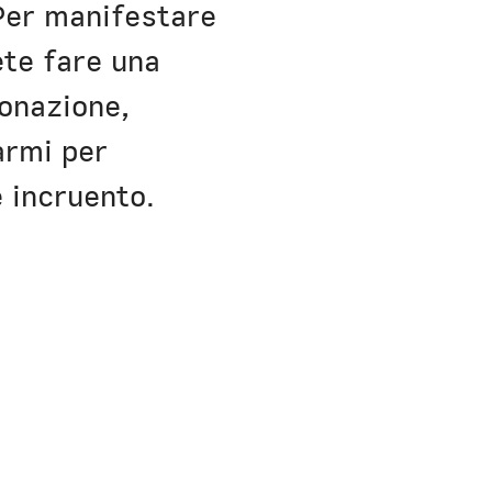
 Per manifestare
ete fare una
donazione,
armi per
e incruento.