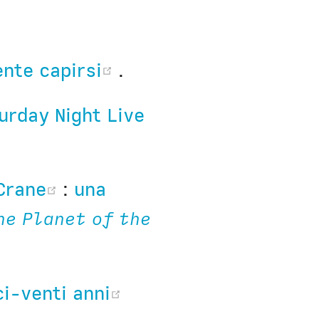
(opens new window)
nte capirsi
.
turday Night Live
)
(opens new window)
Crane
:
una
he Planet of the
(opens new window)
ci-venti anni