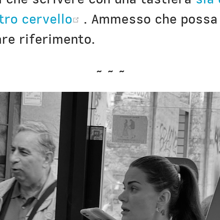
(opens new window)
tro cervello
. Ammesso che possa 
are riferimento.
~ ~ ~