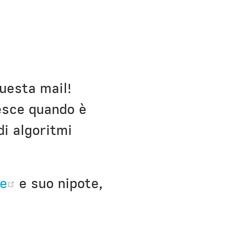
h Bio
uesta mail!
esce quando è
di algoritmi
(opens new window)
e
e suo nipote,