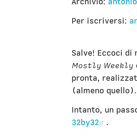
Archivio:
antonio
Nausicaa
Per iscriversi:
a
Salve! Eccoci di
Mostly Weekly
pronta, realizzat
(almeno quello).
Intanto, un pass
(opens
32by32
.