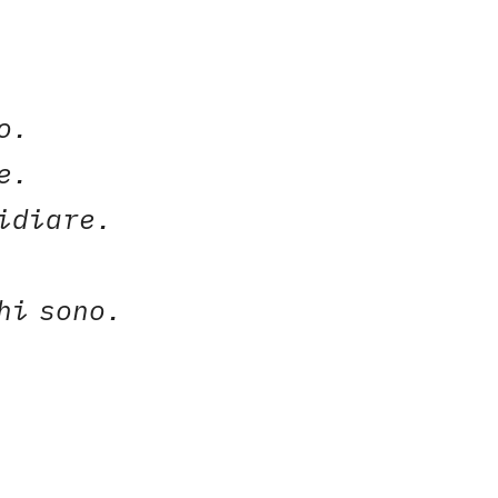
o.
e.
vidiare.
hi sono.
.