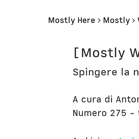
Mostly Here
>
Mostly
>
Mostly
[Mostly W
Mostly Friends
Spingere la n
Mostly Weekly
Il Posto di Antonio
A cura di Anto
Bottega
Numero 275 ~ 
Digito Ergo Sum
Domenica Interne