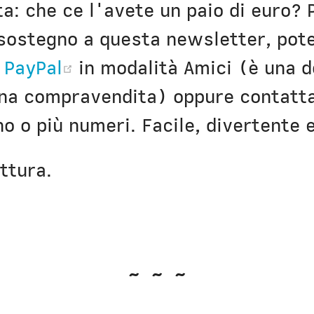
sta: che ce l'avete un paio di euro?
 sostegno a questa newsletter, pot
(opens new window)
u
PayPal
in modalità Amici (è una 
una compravendita) oppure contatt
o o più numeri. Facile, divertente 
ttura.
~ ~ ~