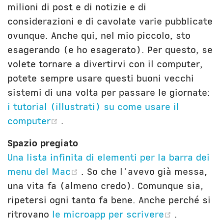
milioni di post e di notizie e di
considerazioni e di cavolate varie pubblicate
ovunque. Anche qui, nel mio piccolo, sto
esagerando (e ho esagerato). Per questo, se
volete tornare a divertirvi con il computer,
potete sempre usare questi buoni vecchi
sistemi di una volta per passare le giornate:
i tutorial (illustrati) su come usare il
(opens new window)
computer
.
Spazio pregiato
Una lista infinita di elementi per la barra dei
(opens new window)
menu del Mac
. So che l'avevo già messa,
una vita fa (almeno credo). Comunque sia,
ripetersi ogni tanto fa bene. Anche perché si
(opens n
ritrovano
le microapp per scrivere
.