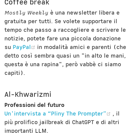
Coffee break
Mostly Weekly
è una newsletter libera e
gratuita per tutti. Se volete supportare il
tempo che passo a raccogliere e scrivere le
notizie, potete fare una piccola donazione
(opens new window)
su
PayPal
in modalità amici e parenti (che
detto così sembra quasi un "in alto le mani,
questa è una rapina", però vabbè ci siamo
capiti).
Al-Khwarizmi
Professioni del futuro
(opens
Un'intervista a “Pliny The Prompter”
, il
più prolifico jailbreak di ChatGPT e di altri
importanti LLM.