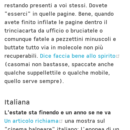
restando presenti a voi stessi. Dovete
"esserci" in quelle pagine. Bene, quando
avete finito infilate le pagine dentro il
trinciacarta da ufficio o bruciatele o
comunque fatele a pezzettini minuscoli e
buttate tutto via in molecole non più
(op
recuperabili.
Dice faccia bene allo spirito
(casomai non bastasse, spaccate anche
qualche suppellettile o qualche mobile,
quello serve sempre).
Italiana
L'estate sta finendo e un anno se ne va
(opens new window)
Un articolo richiama
una mostra sul
"cinema balneare" italiano: l'epopea di un