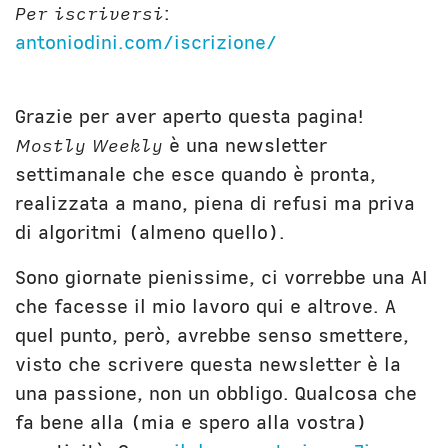
Unibg
In terza persona
Per iscriversi
:
Civica Scuola
English Bio
antoniodini.com/iscrizione/
Grazie per aver aperto questa pagina!
Mostly Weekly
è una newsletter
settimanale che esce quando è pronta,
realizzata a mano, piena di refusi ma priva
di algoritmi (almeno quello).
Sono giornate pienissime, ci vorrebbe una AI
che facesse il mio lavoro qui e altrove. A
quel punto, però, avrebbe senso smettere,
visto che scrivere questa newsletter è la
una passione, non un obbligo. Qualcosa che
fa bene alla (mia e spero alla vostra)