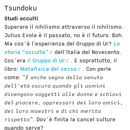
Tsundoku
Studi occulti
Superare il nihilismo attraverso il nihilismo.
Julius Evola è il passato, no è il futuro. Boh.
Ma cos'è l’esperienza del Gruppo di Ur?
La
(opens new window)
storia “occulta”
dell’Italia del Novecento.
(opens new window)
Cos'era
il Gruppo di Ur
. E soprattutto, il
(opens new win
libro:
Metafisica del sesso
. Con perle
come: "
È anche segno della venuta
dell'età oscura quando gli uomini
divengono soggetti alle donne e schiavi
del piacere, oppressori dei loro amici,
dei loro maestri e di chi merita
rispetto
". Dov'è finita la cancel culture
quando serve?