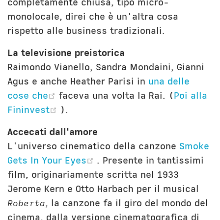
completamente chiusa, tipo micro-
monolocale, direi che è un'altra cosa
rispetto alle business tradizionali.
La televisione preistorica
Raimondo Vianello, Sandra Mondaini, Gianni
Agus e anche Heather Parisi in
una delle
(opens new window)
cose che
faceva una volta la Rai. (
Poi alla
(opens new window)
Fininvest
).
Accecati dall'amore
L'universo cinematico della canzone
Smoke
(opens new window)
Gets In Your Eyes
. Presente in tantissimi
film, originariamente scritta nel 1933
Jerome Kern e Otto Harbach per il musical
Roberta
, la canzone fa il giro del mondo del
cinema, dalla versione cinematografica di