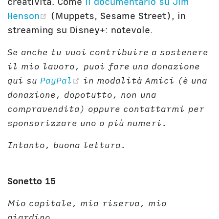
creatività. Come
il documentario su Jim
(opens new window)
Henson
(Muppets, Sesame Street), in
streaming su Disney+: notevole.
Se anche tu vuoi contribuire a sostenere
il mio lavoro, puoi fare una donazione
(opens new window)
qui su
PayPal
in modalità Amici (è una
donazione, dopotutto, non una
compravendita) oppure contattarmi per
sponsorizzare uno o più numeri.
Intanto, buona lettura.
Sonetto 15
Mio capitale, mia riserva, mio
giardino,