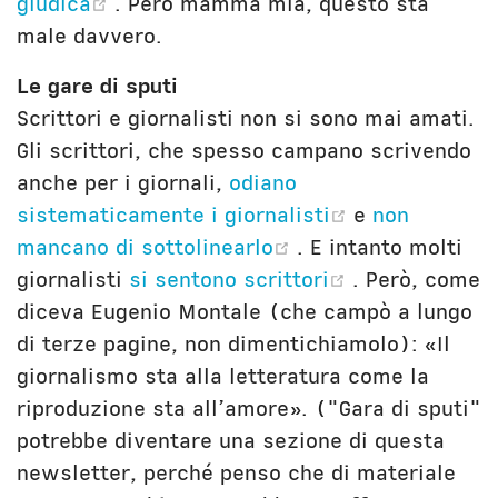
(opens new window)
giudica
. Però mamma mia, questo sta
male davvero.
Le gare di sputi
Scrittori e giornalisti non si sono mai amati.
Gli scrittori, che spesso campano scrivendo
anche per i giornali,
odiano
(opens new 
sistematicamente i giornalisti
e
non
(opens new windo
mancano di sottolinearlo
. E intanto molti
(opens new 
giornalisti
si sentono scrittori
. Però, come
diceva Eugenio Montale (che campò a lungo
di terze pagine, non dimentichiamolo): «Il
giornalismo sta alla letteratura come la
riproduzione sta all’amore». ("Gara di sputi"
potrebbe diventare una sezione di questa
newsletter, perché penso che di materiale