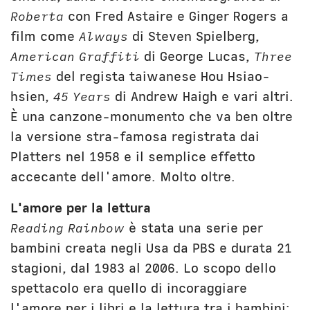
Roberta
con Fred Astaire e Ginger Rogers a
film come
Always
di Steven Spielberg,
American Graffiti
di George Lucas,
Three
Times
del regista taiwanese Hou Hsiao-
hsien,
45 Years
di Andrew Haigh e vari altri.
È una canzone-monumento che va ben oltre
la versione stra-famosa registrata dai
Platters nel 1958 e il semplice effetto
accecante dell'amore. Molto oltre.
L'amore per la lettura
Reading Rainbow
è stata una serie per
bambini creata negli Usa da PBS e durata 21
stagioni, dal 1983 al 2006. Lo scopo dello
spettacolo era quello di incoraggiare
l'amore per i libri e la lettura tra i bambini: