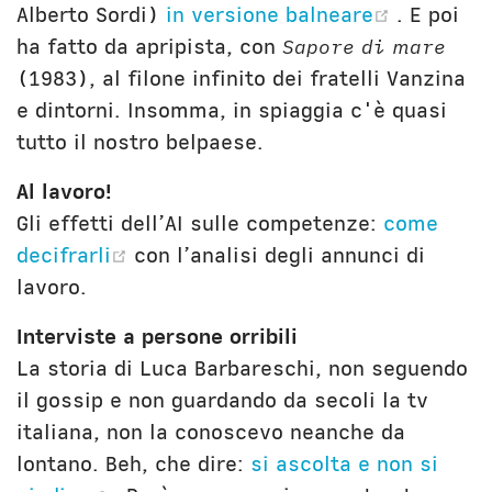
(opens 
Alberto Sordi)
in versione balneare
. E poi
ha fatto da apripista, con
Sapore di mare
(1983), al filone infinito dei fratelli Vanzina
e dintorni. Insomma, in spiaggia c'è quasi
tutto il nostro belpaese.
Al lavoro!
Gli effetti dell’AI sulle competenze:
come
(opens new window)
decifrarli
con l’analisi degli annunci di
lavoro.
Interviste a persone orribili
La storia di Luca Barbareschi, non seguendo
il gossip e non guardando da secoli la tv
italiana, non la conoscevo neanche da
lontano. Beh, che dire:
si ascolta e non si