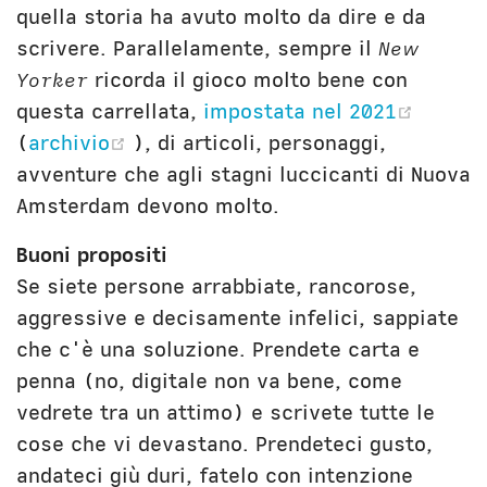
quella storia ha avuto molto da dire e da
scrivere. Parallelamente, sempre il
New
Yorker
ricorda il gioco molto bene con
(opens
questa carrellata,
impostata nel 2021
(opens new window)
(
archivio
), di articoli, personaggi,
avventure che agli stagni luccicanti di Nuova
Amsterdam devono molto.
Buoni propositi
Se siete persone arrabbiate, rancorose,
aggressive e decisamente infelici, sappiate
che c'è una soluzione. Prendete carta e
penna (no, digitale non va bene, come
vedrete tra un attimo) e scrivete tutte le
cose che vi devastano. Prendeteci gusto,
andateci giù duri, fatelo con intenzione