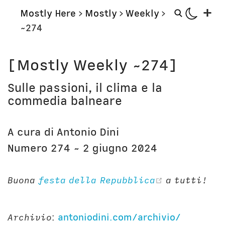
+
Mostly Here
>
Mostly
>
Weekly
>
~274
Mostly
Storie
[Mostly Weekly ~274]
Mostly Friends
Aerei
Sulle passioni, il clima e la
Mostly Weekly
Orologi
commedia balneare
Il Posto di Antonio
Computer
Libri
Bottega
A cura di Antonio Dini
Il Culto della Mela
Digito Ergo Sum
Numero 274 ~ 2 giugno 2024
Narrazioni
Domenica Internet
Lavori in corso
Nausicaa
(opens new
Buona
festa della Repubblica
a tutti!
Corsi
Bio
Unicatt
In prima persona
Archivio
:
antoniodini.com/archivio/