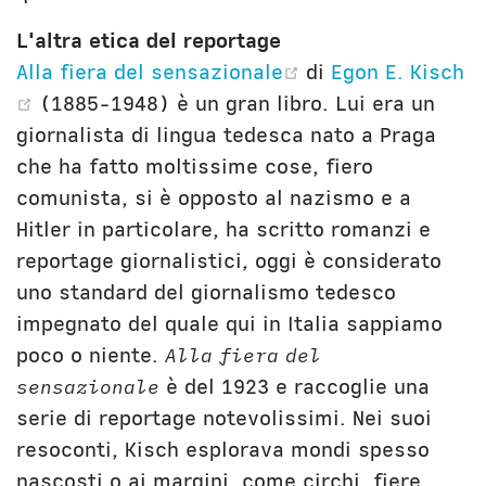
L'altra etica del reportage
(opens new win
Alla fiera del sensazionale
di
Egon E. Kisch
(opens new window)
(1885-1948) è un gran libro. Lui era un
giornalista di lingua tedesca nato a Praga
che ha fatto moltissime cose, fiero
comunista, si è opposto al nazismo e a
Hitler in particolare, ha scritto romanzi e
reportage giornalistici, oggi è considerato
uno standard del giornalismo tedesco
impegnato del quale qui in Italia sappiamo
poco o niente.
Alla fiera del
sensazionale
è del 1923 e raccoglie una
serie di reportage notevolissimi. Nei suoi
resoconti, Kisch esplorava mondi spesso
nascosti o ai margini, come circhi, fiere,