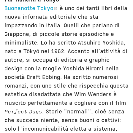
(opens new window)
Buonanotte Tokyo
è uno dei tanti libri della
nuova infornata editoriale che sta
impazzando in Italia. Quelli che parlano di
Giappone, di piccole storie episodiche e
minimaliste. Lo ha scritto Atsuhiro Yoshida,
nato a Tōkyō nel 1962. Accanto all’attività di
autore, si occupa di editoria e graphic
design con la moglie Yoshida Hiromi nella
società Craft Ebbing. Ha scritto numerosi
romanzi, con uno stile che rispecchia questa
estetica disadattata che Wim Wenders è
riuscito perfettamente a cogliere con il film
Perfect Days
. Storie "normali", cioè senza
che succeda niente, senza buoni o cattivi:
solo l'incomunicabilità eletta a sistema,