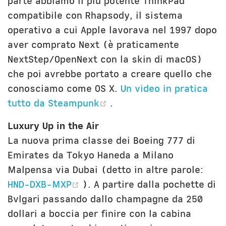
parte abbiamo il più potente ThinkPad
compatibile con Rhapsody, il sistema
operativo a cui Apple lavorava nel 1997 dopo
aver comprato Next (è praticamente
NextStep/OpenNext con la skin di macOS)
che poi avrebbe portato a creare quello che
conosciamo come OS X.
Un video in pratica
(opens new window)
tutto da Steampunk
.
Luxury Up in the Air
La nuova prima classe dei Boeing 777 di
Emirates da Tokyo Haneda a Milano
Malpensa via Dubai (detto in altre parole:
(opens new window)
HND-DXB-MXP
). A partire dalla pochette di
Bvlgari passando dallo champagne da 250
dollari a boccia per finire con la cabina