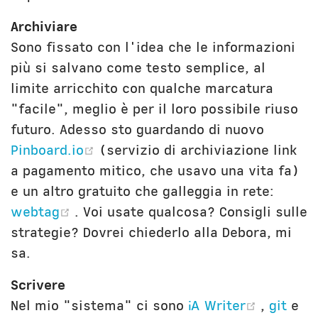
Archiviare
Sono fissato con l'idea che le informazioni
più si salvano come testo semplice, al
limite arricchito con qualche marcatura
"facile", meglio è per il loro possibile riuso
futuro. Adesso sto guardando di nuovo
(opens new window)
Pinboard.io
(servizio di archiviazione link
a pagamento mitico, che usavo una vita fa)
e un altro gratuito che galleggia in rete:
(opens new window)
webtag
. Voi usate qualcosa? Consigli sulle
strategie? Dovrei chiederlo alla Debora, mi
sa.
Scrivere
(opens 
Nel mio "sistema" ci sono
iA Writer
,
git
e