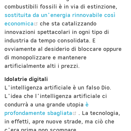
combustibili fossili è in via di estinzione,
sostituita da un'energia rinnovabile così
(opens new window)
economica
che sta catalizzando
innovazioni spettacolari in ogni tipo di
industria da tempo consolidata. E
ovviamente al desiderio di bloccare oppure
di monopolizzare e mantenere
artificialmente alti i prezzi.
Idolatrie digitali
L'intelligenza artificiale è un falso Dio.
L'idea che l'intelligenza artificiale ci
condurrà a una grande utopia
è
(opens new windo
profondamente sbagliata
. La tecnologia,
in effetti, apre nuove strade, ma ciò che
c'era prima non scompare.