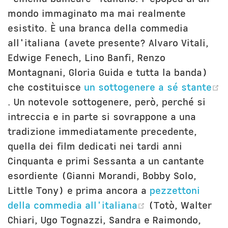
mondo immaginato ma mai realmente
esistito. È una branca della commedia
all'italiana (avete presente? Alvaro Vitali,
Edwige Fenech, Lino Banfi, Renzo
Montagnani, Gloria Guida e tutta la banda)
che costituisce
un sottogenere a sé stante
(opens new window)
. Un notevole sottogenere, però, perché si
intreccia e in parte si sovrappone a una
tradizione immediatamente precedente,
quella dei film dedicati nei tardi anni
Cinquanta e primi Sessanta a un cantante
esordiente (Gianni Morandi, Bobby Solo,
Little Tony) e prima ancora a
pezzettoni
(opens new win
della commedia all'italiana
(Totò, Walter
Chiari, Ugo Tognazzi, Sandra e Raimondo,