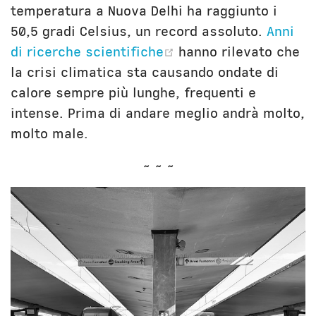
temperatura a Nuova Delhi ha raggiunto i
50,5 gradi Celsius, un record assoluto.
Anni
(opens new window
di ricerche scientifiche
hanno rilevato che
la crisi climatica sta causando ondate di
calore sempre più lunghe, frequenti e
intense. Prima di andare meglio andrà molto,
molto male.
~ ~ ~