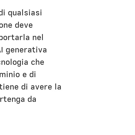
di qualsiasi
sone deve
portarla nel
AI generativa
cnologia che
s new window)
ominio e di
tiene di avere la
artenga da