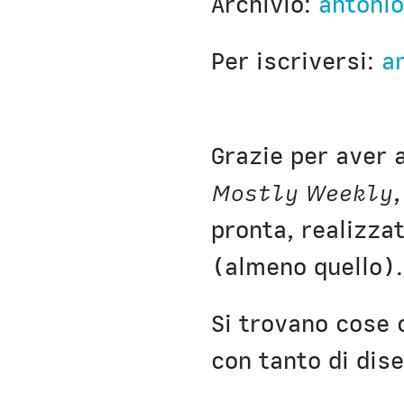
Archivio:
antonio
Nausicaa
Per iscriversi:
a
Grazie per aver 
Mostly Weekly
pronta, realizzat
(almeno quello).
Si trovano cose 
(opens new win
con tanto di dise