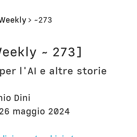
Weekly
>
~273
Storie
Libri
eekly ~ 273]
Aerei
Il Cult
per l'AI e altre storie
Orologi
Narraz
Computer
Lavori
nio Dini
Corsi
Bio
26 maggio 2024
Unicatt
In pri
t
Unibg
In ter