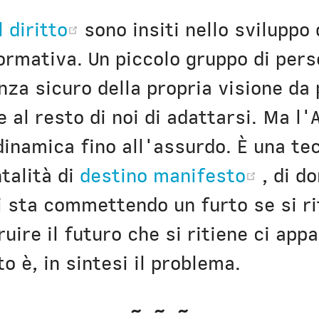
(opens new window)
 diritto
sono insiti nello sviluppo 
ormativa. Un piccolo gruppo di per
nza sicuro della propria visione da 
al resto di noi di adattarsi. Ma l'
inamica fino all'assurdo. È una te
(open
talità di
destino manifesto
, di d
i sta commettendo un furto se si ri
uire il futuro che si ritiene ci app
 è, in sintesi il problema.
~ ~ ~