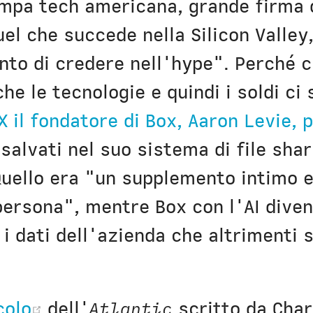
ampa tech americana, grande firma 
el che succede nella Silicon Valley
nto di credere nell'hype". Perché c
he le tecnologie e quindi i soldi c
X il fondatore di Box, Aaron Levie,
 salvati nel suo sistema di file sha
uello era "un supplemento intimo e 
ersona", mentre Box con l'AI dive
i dati dell'azienda che altrimenti 
(opens new window)
colo
dell'
Atlantic
scritto da Char