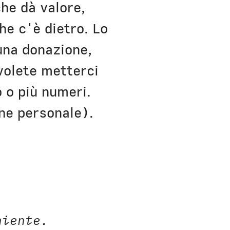
che dà valore,
he c'è dietro. Lo
una donazione,
volete metterci
 o più numeri.
one personale).
niente.