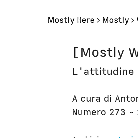
Mostly Here
>
Mostly
>
Mostly
[Mostly W
Mostly Friends
L'attitudine 
Mostly Weekly
Il Posto di Antonio
A cura di Anto
Bottega
Numero 273 ~ 
Digito Ergo Sum
Domenica Interne