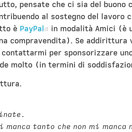
utto, pensate che ci sia del buono 
ntribuendo al sostegno del lavoro c
(opens new window)
tto è
PayPal
in modalità Amici (è 
na compravendita). Se addirittura 
e contattarmi per sponsorizzare uno
de molto (in termini di soddisfazi
ttura.
inate.
i manca tanto che non mi manca 