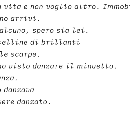
a vita e non voglio altro. Immob
no arrivi.
alcuno, spero sia lei.
telline di brillanti
le scarpe.
ho visto danzare il minuetto.
anza.
o danzava
sere danzato.