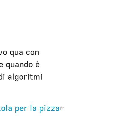
h Bio
ovo qua con
ce quando è
di algoritmi
ola per la pizza