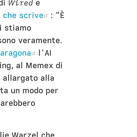
di
Wired
e
(opens new window)
,
che scrive
: "È
i stiamo
i sono veramente.
(opens new window)
 paragona
l'AI
ring, al Memex di
allargato alla
nta un modo per
sarebbero
lie Warzel che,