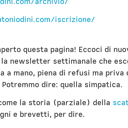
dini.com/archivio/
Civica Scuola
Englis
ntoniodini.com/iscrizione/
aperto questa pagina! Eccoci di nu
, la newsletter settimanale che es
a a mano, piena di refusi ma priva 
 Potremmo dire: quella simpatica.
come la storia (parziale) della
scat
dow)
gni e brevetti, per dire.