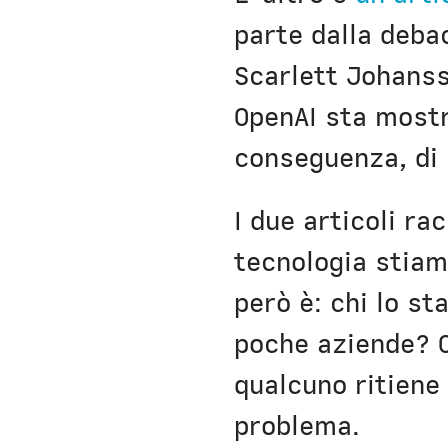
parte dalla debac
Scarlett Johanss
OpenAI sta mostr
conseguenza, di 
I due articoli r
tecnologia stiam
però è: chi lo st
poche aziende? C
qualcuno ritiene 
problema.