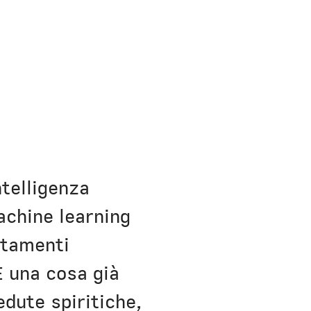
ntelligenza
achine learning
rtamenti
È una cosa già
edute spiritiche,