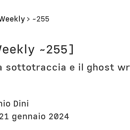
Weekly
>
~255
Storie
Libri
eekly ~255]
Aerei
Il Cult
a sottotraccia e il ghost wr
Orologi
Narraz
Computer
Lavori
Corsi
Bio
nio Dini
Unicatt
In pri
21 gennaio 2024
t
Unibg
In ter