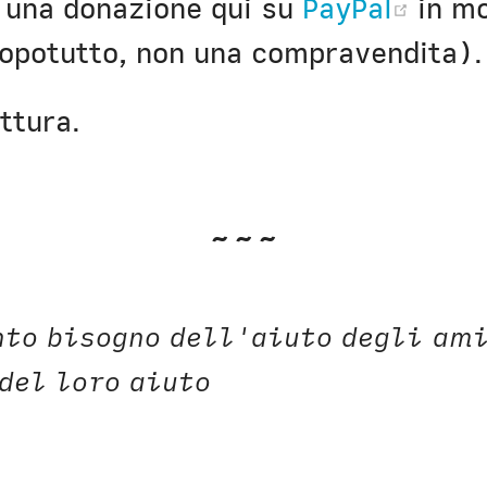
(ope
e una donazione qui su
PayPal
in m
dopotutto, non una compravendita).
ttura.
~~~
nto bisogno dell'aiuto degli am
del loro aiuto