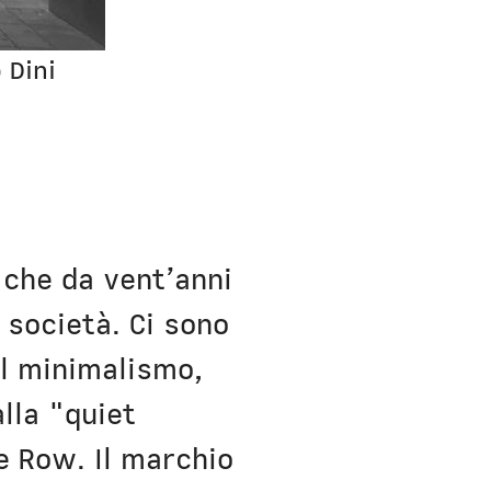
 Dini
 che da vent’anni
 società. Ci sono
il minimalismo,
lla "quiet
e Row. Il marchio