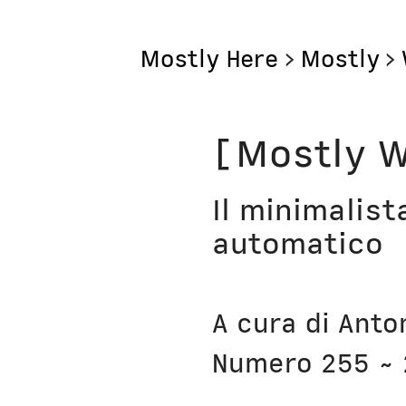
Mostly Here
>
Mostly
>
Mostly
[Mostly W
Mostly Friends
Il minimalist
Mostly Weekly
automatico
Il Posto di Antonio
Bottega
A cura di Anto
Digito Ergo Sum
Numero 255 ~ 
Domenica Interne