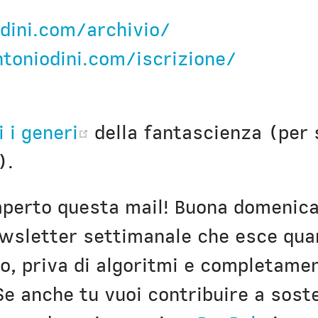
Civica Scuola
Englis
dini.com/archivio/
ntoniodini.com/iscrizione/
(opens new window)
i i generi
della fantascienza (per 
).
aperto questa mail! Buona domenic
wsletter settimanale che esce qua
o, priva di algoritmi e completame
 Se anche tu vuoi contribuire a sost