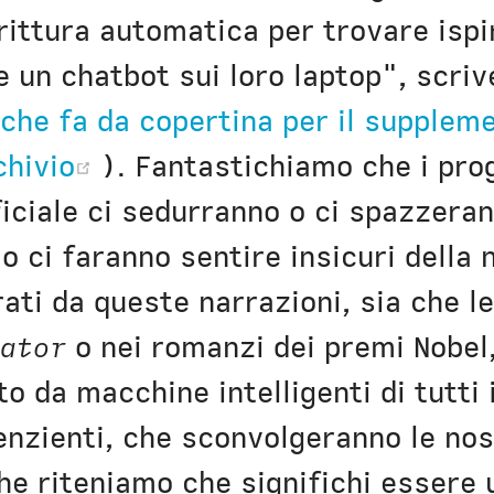
crittura automatica per trovare ispi
un chatbot sui loro laptop", scrive 
 che fa da copertina per il suppleme
ens new window)
(opens new window)
chivio
). Fantastichiamo che i pro
ficiale ci sedurranno o ci spazzeran
o ci faranno sentire insicuri della
ati da queste narrazioni, sia che l
ator
o nei romanzi dei premi Nobel
o da macchine intelligenti di tutti i
nzienti, che sconvolgeranno le nos
che riteniamo che significhi essere 