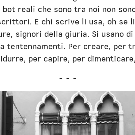
 bot reali che sono tra noi non son
rittori. E chi scrive li usa, oh se l
e, signori della giuria. Si usano di
a tentennamenti. Per creare, per t
idurre, per capire, per dimenticare,
~ ~ ~