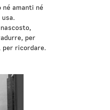
o né amanti né
i usa.
 nascosto,
radurre, per
 per ricordare.