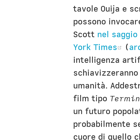
tavole Ouija e s
possono invocare 
Scott
nel saggio
(op
York Times
(
ar
intelligenza arti
schiavizzeranno 
umanità. Addestr
film tipo
Termin
un futuro popolat
probabilmente se
cuore di quello 