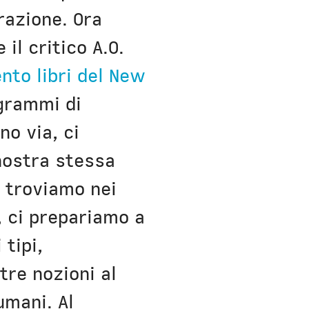
razione. Ora
il critico A.O.
nto libri del New
grammi di
no via, ci
 nostra stessa
e troviamo nei
, ci prepariamo a
 tipi,
tre nozioni al
umani. Al