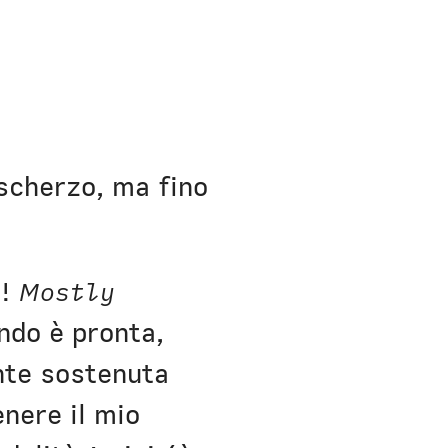
h Bio
scherzo, ma fino
a!
Mostly
ndo è pronta,
nte sostenuta
enere il mio