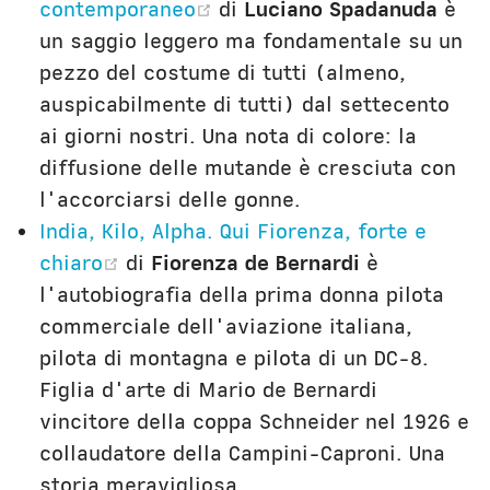
(opens new window)
contemporaneo
di
Luciano Spadanuda
è
un saggio leggero ma fondamentale su un
pezzo del costume di tutti (almeno,
auspicabilmente di tutti) dal settecento
ai giorni nostri. Una nota di colore: la
diffusione delle mutande è cresciuta con
l'accorciarsi delle gonne.
India, Kilo, Alpha. Qui Fiorenza, forte e
(opens new window)
chiaro
di
Fiorenza de Bernardi
è
l'autobiografia della prima donna pilota
commerciale dell'aviazione italiana,
pilota di montagna e pilota di un DC-8.
Figlia d'arte di Mario de Bernardi
vincitore della coppa Schneider nel 1926 e
collaudatore della Campini-Caproni. Una
storia meravigliosa.