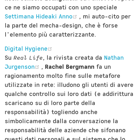
ce ne siamo occupati con uno speciale
(opens new window
Settimana Hideaki Anno
, mi auto-cito per
la parte del mecha-design, che è forse
l'elemento più caratterizzante.
(opens new window)
Digital Hygiene
Su
Real Life
, la rivista creata da
Nathan
(opens new window)
Jurgenson
,
Rachel Bergmann
fa un
ragionamento molto fine sulle metafore
utilizzate in rete: illudono gli utenti di avere
qualche controllo sui loro dati (e addirittura
scaricano su di loro parte della
responsabilità) togliendo anche
simbolicamente dalla conversazione la
responsabilità delle aziende che sifonano
questi dati personali e sul sistema che lo