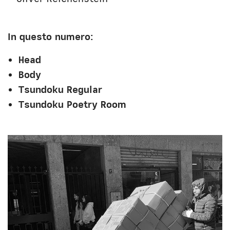
Unibg
In terza persona
Civica Scuola
English Bio
In questo numero:
Head
Body
Tsundoku Regular
Tsundoku Poetry Room