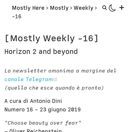
+
Mostly Here
>
Mostly
>
Weekly
>
~16
Mostly
Storie
[Mostly Weekly ~16]
Mostly Friends
Aerei
Horizon 2 and beyond
Mostly Weekly
Orologi
Il Posto di Antonio
Computer
La newsletter omonima a margine del
Libri
Bottega
(opens new window)
canale Telegram
Il Culto della Mela
Digito Ergo Sum
(quella che esce quando è pronta)
Narrazioni
Domenica Internet
Lavori in corso
Nausicaa
A cura di Antonio Dini
Numero 16 ~ 23 giugno 2019
Corsi
Bio
"Choose beauty over fear"
Unicatt
In prima persona
– Oliver Reichenstein