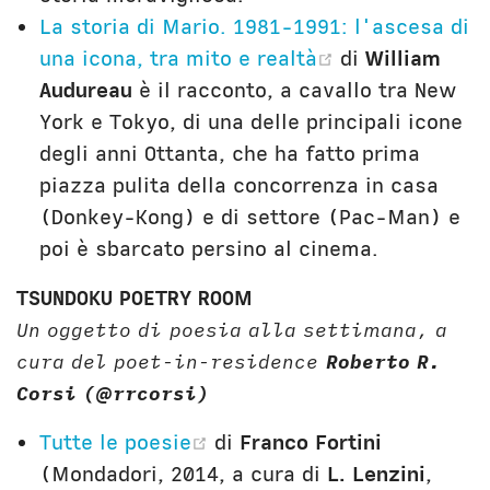
La storia di Mario. 1981-1991: l'ascesa di
(opens new w
una icona, tra mito e realtà
di
William
Audureau
è il racconto, a cavallo tra New
York e Tokyo, di una delle principali icone
degli anni Ottanta, che ha fatto prima
piazza pulita della concorrenza in casa
(Donkey-Kong) e di settore (Pac-Man) e
poi è sbarcato persino al cinema.
TSUNDOKU POETRY ROOM
Un oggetto di poesia alla settimana, a
cura del poet-in-residence
Roberto R.
Corsi
(@rrcorsi)
(opens new window)
Tutte le poesie
di
Franco Fortini
(Mondadori, 2014, a cura di
L. Lenzini
,