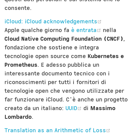
consente.
(opens ne
iCloud: iCloud acknowledgements
(opens ne
Apple qualche giorno fa
è entrata
nella
Cloud Native Computing Foundation (CNCF)
,
fondazione che sostiene e integra
tecnologie open source come
Kubernetes e
Prometheus
. E adesso pubblica un
interessante documento tecnico con i
riconoscimenti per tutti i fornitori di
tecnologie open che vengono utilizzate per
far funzionare iCloud. C'è anche un progetto
(opens new wind
creato da un italiano:
UUID
di
Massimo
Lombardo
.
(opens 
Translation as an Arithmetic of Loss