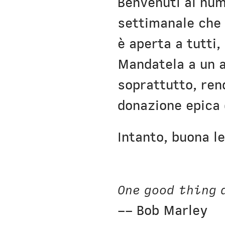
Benvenuti al nu
Nausicaa
settimanale che
è aperta a tutti,
Mandatela a un a
soprattutto, re
donazione epica
Intanto, buona le
One good thing 
–– Bob Marley