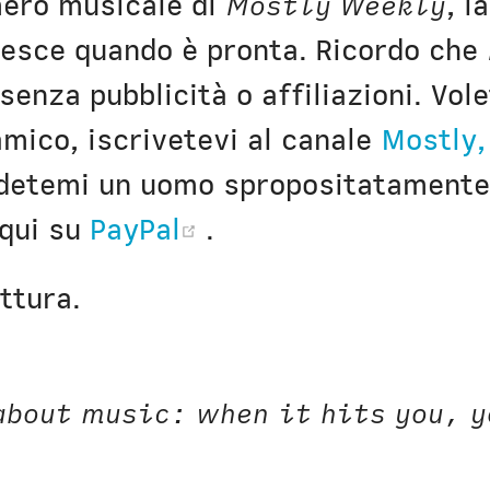
mero musicale di
Mostly Weekly
, l
Civica Scuola
Englis
 esce quando è pronta. Ricordo che
 senza pubblicità o affiliazioni. Vol
mico, iscrivetevi al canale
Mostly,
ndetemi un uomo spropositatamente
(opens new window
 qui su
PayPal
.
ttura.
about music: when it hits you, y