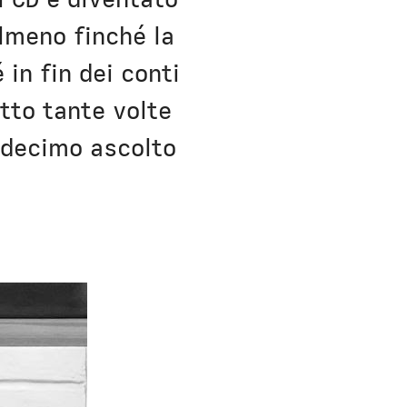
lmeno finché la
in fin dei conti
tto tante volte
l decimo ascolto