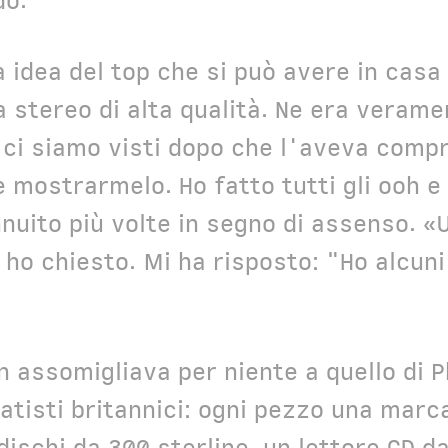
do.
a idea del top che si può avere in cas
 stereo di alta qualità. Ne era veramen
 ci siamo visti dopo che l'aveva compr
 mostrarmelo. Ho fatto tutti gli ooh e 
nuito più volte in segno di assenso. «U
i ho chiesto. Mi ha risposto: "Ho alcun
n assomigliava per niente a quello di P
atisti britannici: ogni pezzo una marc
dischi da 300 sterline, un lettore CD da