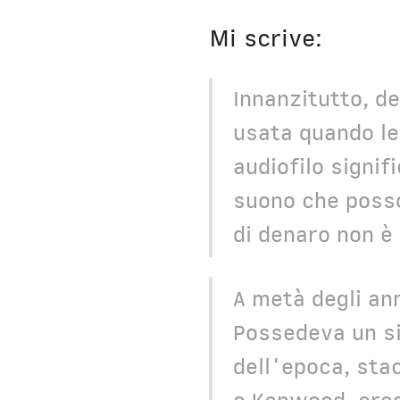
Mi scrive:
Innanzitutto, d
usata quando le
audiofilo signi
suono che posso
di denaro non è 
A metà degli ann
Possedeva un si
dell'epoca, stac