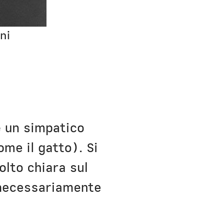
ni
è un simpatico
me il gatto). Si
olto chiara sul
 necessariamente