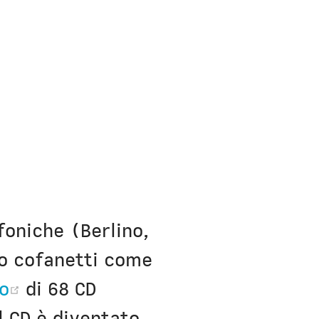
nfoniche (Berlino,
no cofanetti come
(opens new window)
o
di 68 CD
l CD è diventato