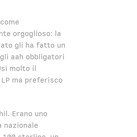
a come
te orgoglioso: la
ato gli ha fatto un
gli aah obbligatori
si molto il
i LP ma preferisco
hil. Erano uno
a nazionale
 100 sterline, un