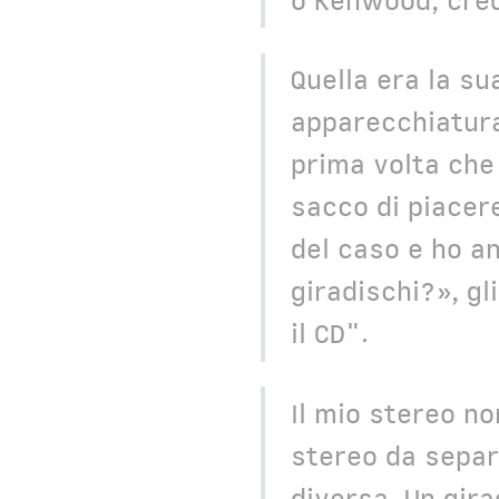
o Kenwood, cre
Quella era la su
apparecchiatura
prima volta che
sacco di piacere
del caso e ho an
giradischi?», gl
il CD".
Il mio stereo no
stereo da separ
diversa. Un gira