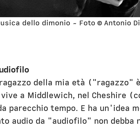
usica dello dimonio ~ Foto © Antonio Di
udiofilo
 ragazzo della mia età ("ragazzo" 
ive a Middlewich, nel Cheshire (co
da parecchio tempo. E ha un'idea m
nto audio da "audiofilo" non debba