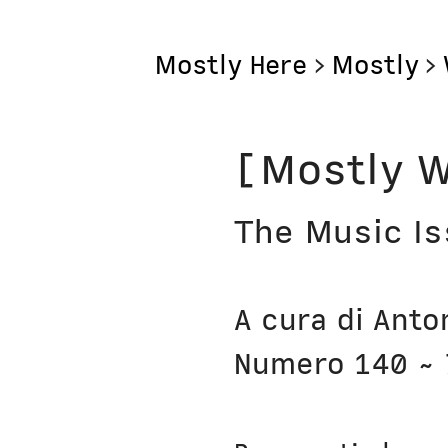
Mostly Here
>
Mostly
>
Mostly
[Mostly W
Mostly Friends
The Music I
Mostly Weekly
Il Posto di Antonio
A cura di Anto
Bottega
Numero 140 ~
Digito Ergo Sum
Domenica Interne