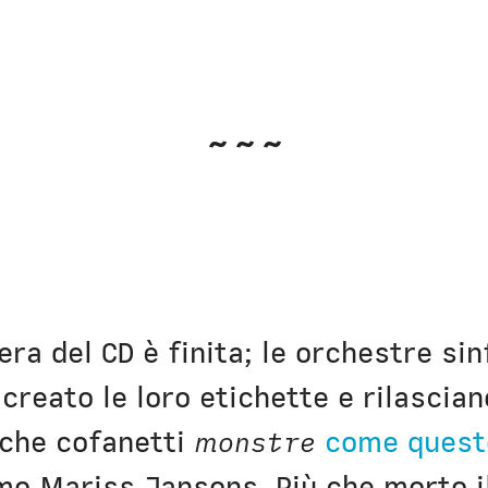
~~~
’era del CD è finita; le orchestre si
creato le loro etichette e rilascia
Anche cofanetti
monstre
come quest
imo Mariss Jansons. Più che morto i