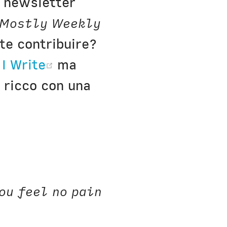
a newsletter
h Bio
Mostly Weekly
ete contribuire?
(opens new window)
 I Write
ma
 ricco con una
)
ou feel no pain