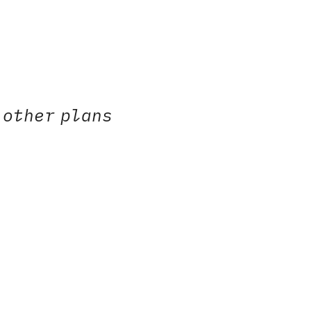
h Bio
 other plans