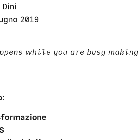
Civica Scuola
Englis
 Dini
iugno 2019
ppens while you are busy making
o:
sformazione
S