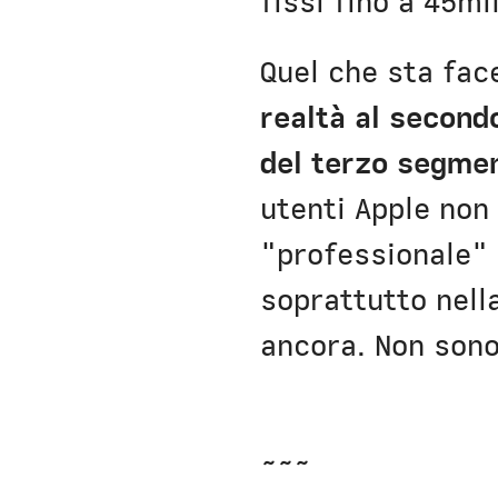
fissi fino a 45mi
Quel che sta fac
realtà al second
del terzo segme
utenti Apple non
"professionale"
soprattutto nell
ancora. Non son
~~~