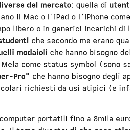
diverse del mercato
: quella di
utent
ano il Mac o l'iPad o l'iPhone com
po libero o in generici incarichi di 
studenti
che secondo me erano quas
uelli modaioli
che hanno bisogno del
a Mela come status symbol (sono se
per-Pro"
che hanno bisogno degli a
colari richiesti da usi atipici (e in
omputer portatili fino a 8mila eu