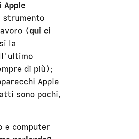
i Apple
e strumento
lavoro (
qui ci
i la
l'ultimo
mpre di più);
pparecchi Apple
fatti sono pochi,
ro e computer