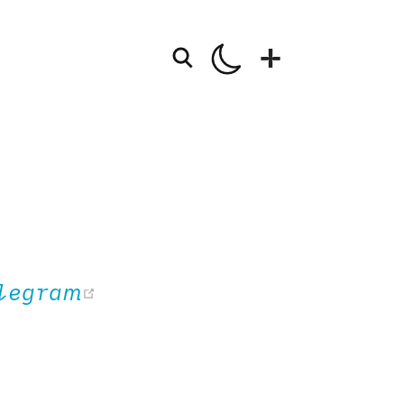
+
o della Mela
ioni
 in corso
(opens new window)
elegram
ma persona
za persona