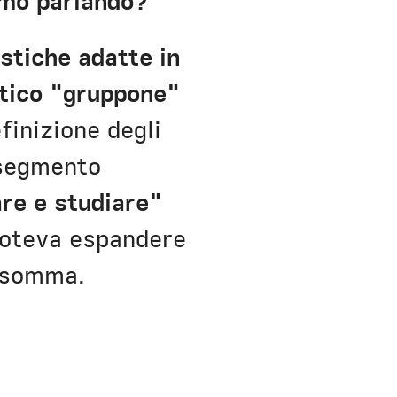
amo parlando?
istiche adatte in
etico "gruppone"
finizione degli
 segmento
are e studiare"
 poteva espandere
insomma.