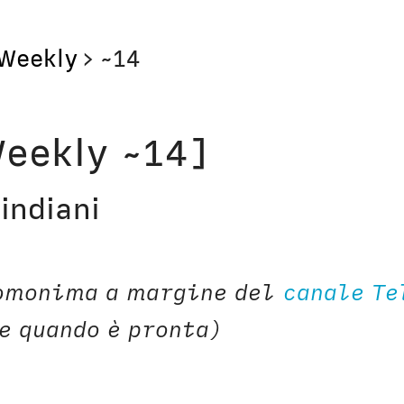
Weekly
>
~14
Storie
Libri
eekly ~14]
Aerei
Il Cult
 indiani
Orologi
Narraz
Computer
Lavori
omonima a margine del
canale T
Corsi
Bio
e quando è pronta)
Unicatt
In pri
t
Unibg
In ter