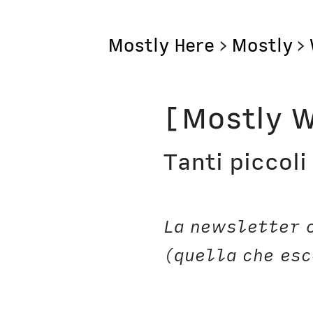
Mostly Here
>
Mostly
>
Mostly
[Mostly W
Mostly Friends
Tanti piccoli
Mostly Weekly
Il Posto di Antonio
La newsletter 
Bottega
(quella che esc
Digito Ergo Sum
Domenica Interne