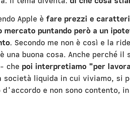
la. Il tema diventa:
di che cosa sti
endo Apple è
fare prezzi e caratter
o mercato puntando però a un ipot
nto
. Secondo me non è così e la ride
 è una buona cosa. Anche perché il
 - che
poi interpretiamo "per lavor
a società liquida in cui viviamo, si
o d'accordo e non sono contento, 