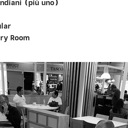
indiani (più uno)
lar
try Room