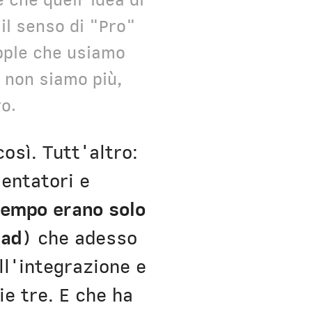
e che quell'idea di
il senso di "Pro"
Apple che usiamo
o non siamo più,
ro.
osì. Tutt'altro:
entatori e
 tempo erano solo
Pad
) che adesso
ll'integrazione e
ie tre. E che ha