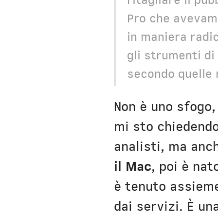
ritagliare il pu
Pro che avevamo
in maniera radic
gli strumenti di
secondo quelle m
Non è uno sfogo,
mi sto chiedendo
analisti, ma anc
il Mac
, poi è na
è tenuto assieme
dai servizi. È u