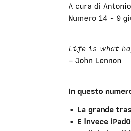
Nausicaa
A cura di Antonio
Numero 14 ~ 9 g
Life is what ha
– John Lennon
In questo numer
La grande tra
E invece iPadO