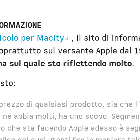
FORMAZIONE
(opens new win
icolo per Macity
, il sito di infor
soprattutto sul versante Apple dal 
a sul quale sto riflettendo molto
.
sto:
l prezzo di qualsiasi prodotto, sia che 
 ne abbia molti, ha uno scopo. Segmenta
llo che sta facendo Apple adesso è se