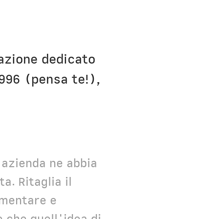
dow)
mazione dedicato
1996 (pensa te!),
l'azienda ne abbia
. Ritaglia il
gmentare e