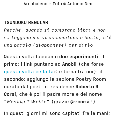
Arcobaleno ~ Foto © Antonio Dini
TSUNDOKU REGULAR
Perché, quando si comprano libri e non
si leggono ma si accumulano e basta, c'è
una parola (giapponese) per dirlo
Questa volta facciamo
due esperimenti
. Il
primo: i link puntano ad
Anobii
(che forse
(opens new window)
questa volta ce la fa
e torna tra noi); il
secondo: aggiungo la sezione Poetry Room
curata dal poet-in-residence
Roberto R.
Corsi
, che è poi il padre morale del nome
"
Mostly I Write
" (grazie
@rrcorsi
!).
In questi giorni mi sono capitati fra le mani: