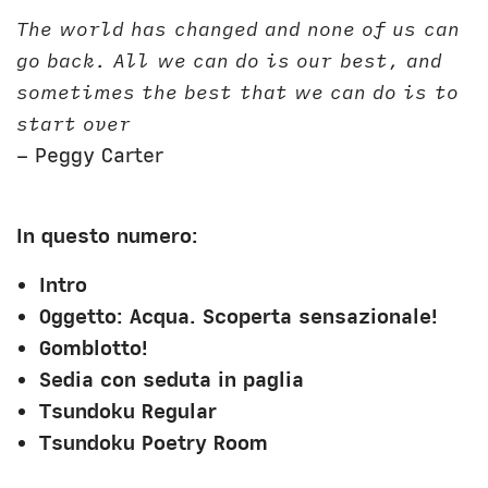
Unibg
In terza persona
The world has changed and none of us can
Civica Scuola
English Bio
go back. All we can do is our best, and
sometimes the best that we can do is to
start over
– Peggy Carter
In questo numero:
Intro
Oggetto: Acqua. Scoperta sensazionale!
Gomblotto!
Sedia con seduta in paglia
Tsundoku Regular
Tsundoku Poetry Room