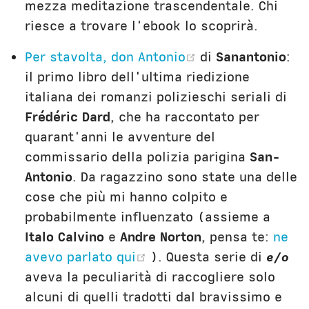
mezza meditazione trascendentale. Chi
riesce a trovare l'ebook lo scoprirà.
(opens new win
Per stavolta, don Antonio
di
Sanantonio
:
il primo libro dell'ultima riedizione
italiana dei romanzi polizieschi seriali di
Frédéric Dard
, che ha raccontato per
quarant'anni le avventure del
commissario della polizia parigina
San-
Antonio
. Da ragazzino sono state una delle
cose che più mi hanno colpito e
probabilmente influenzato (assieme a
Italo Calvino
e
Andre Norton
, pensa te:
ne
(opens new window)
avevo parlato qui
). Questa serie di
e/o
aveva la peculiarità di raccogliere solo
alcuni di quelli tradotti dal bravissimo e