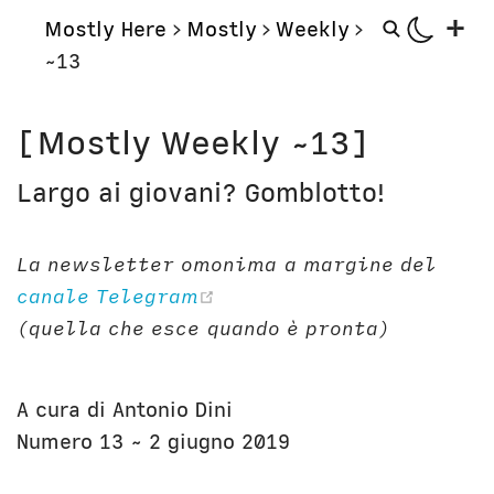
+
Mostly Here
>
Mostly
>
Weekly
>
~13
Mostly
Storie
[Mostly Weekly ~13]
Mostly Friends
Aerei
Largo ai giovani? Gomblotto!
Mostly Weekly
Orologi
Il Posto di Antonio
Computer
La newsletter omonima a margine del
Libri
Bottega
(opens new window)
canale Telegram
Il Culto della Mela
Digito Ergo Sum
(quella che esce quando è pronta)
Narrazioni
Domenica Internet
Lavori in corso
Nausicaa
A cura di Antonio Dini
Corsi
Numero 13 ~ 2 giugno 2019
Bio
Unicatt
In prima persona