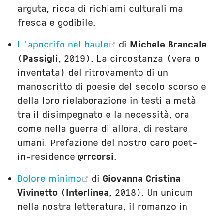
arguta, ricca di richiami culturali ma
fresca e godibile.
(opens new window)
L'apocrifo nel baule
di
Michele Brancale
(
Passigli
, 2019). La circostanza (vera o
inventata) del ritrovamento di un
manoscritto di poesie del secolo scorso e
della loro rielaborazione in testi a metà
tra il disimpegnato e la necessità, ora
come nella guerra di allora, di restare
umani. Prefazione del nostro caro poet-
in-residence
@rrcorsi
.
(opens new window)
Dolore minimo
di
Giovanna Cristina
Vivinetto
(
Interlinea
, 2018). Un unicum
nella nostra letteratura, il romanzo in