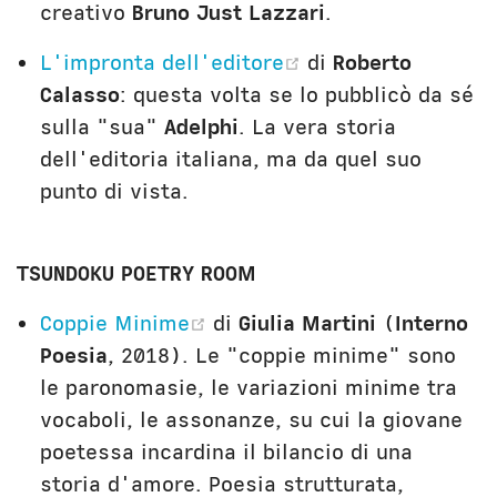
creativo
Bruno Just Lazzari
.
(opens new wind
L'impronta dell'editore
di
Roberto
Calasso
: questa volta se lo pubblicò da sé
sulla "sua"
Adelphi
. La vera storia
dell'editoria italiana, ma da quel suo
punto di vista.
TSUNDOKU POETRY ROOM
(opens new window)
Coppie Minime
di
Giulia Martini
(
Interno
Poesia
, 2018). Le "coppie minime" sono
le paronomasie, le variazioni minime tra
vocaboli, le assonanze, su cui la giovane
poetessa incardina il bilancio di una
storia d'amore. Poesia strutturata,