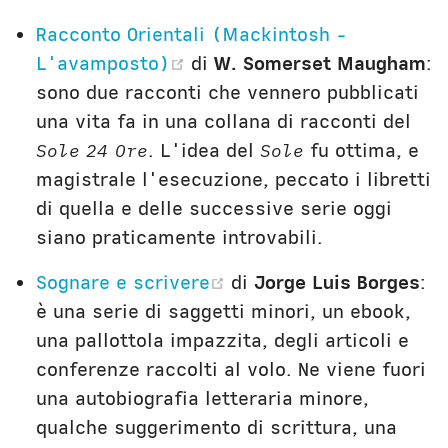
Racconto Orientali (Mackintosh -
(opens new window)
L'avamposto)
di
W. Somerset Maugham
:
sono due racconti che vennero pubblicati
una vita fa in una collana di racconti del
Sole 24 Ore
. L'idea del
Sole
fu ottima, e
magistrale l'esecuzione, peccato i libretti
di quella e delle successive serie oggi
siano praticamente introvabili.
(opens new window)
Sognare e scrivere
di
Jorge Luis Borges
:
è una serie di saggetti minori, un ebook,
una pallottola impazzita, degli articoli e
conferenze raccolti al volo. Ne viene fuori
una autobiografia letteraria minore,
qualche suggerimento di scrittura, una