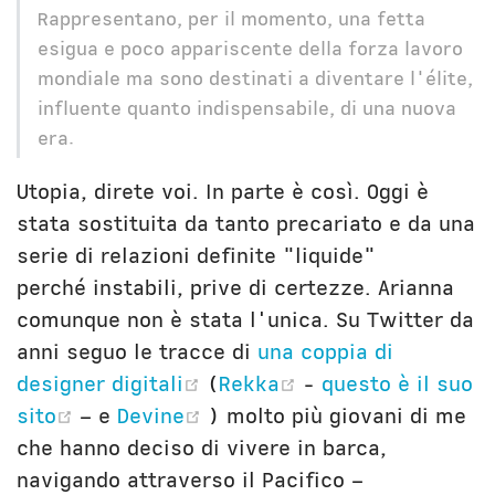
Rappresentano, per il momento, una fetta
esigua e poco appariscente della forza lavoro
mondiale ma sono destinati a diventare l'élite,
influente quanto indispensabile, di una nuova
era.
Utopia, direte voi. In parte è così. Oggi è
stata sostituita da tanto precariato e da una
serie di relazioni definite "liquide"
perché instabili, prive di certezze. Arianna
comunque non è stata l'unica. Su Twitter da
anni seguo le tracce di
una coppia di
(opens new window)
(opens new wind
designer digitali
(
Rekka
-
questo è il suo
(opens new window)
(opens new window)
sito
– e
Devine
) molto più giovani di me
che hanno deciso di vivere in barca,
navigando attraverso il Pacifico –