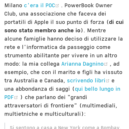
(opens new window)
Milano
c'era il POC
. PowerBook Owner
Club, una associazione che faceva dei
portatili di Apple il suo punto di forza (
di cui
sono stato membro anche io
). Mentre
alcune famiglie hanno deciso di utilizzare la
rete e l'informatica da passeggio come
strumento abilitante per vivere in un altro
(opens
modo: la mia collega
Arianna Dagnino
, ad
esempio, che con il marito e figli ha vissuto
(open
tra Australia e Canada,
scrivendo libri
e
una abbondanza di saggi (
qui bello lungo in
(opens new window)
PDF
) che parlano dei "grandi
attraversatori di frontiere" (multimediali,
multietniche e multiculturali):
Si sentono a casa a New York come a Bombay,