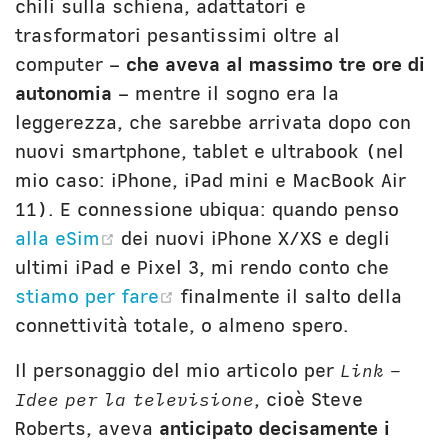
chili sulla schiena, adattatori e
trasformatori pesantissimi oltre al
computer –
che aveva al massimo tre ore di
autonomia
– mentre il sogno era la
leggerezza, che sarebbe arrivata dopo con
nuovi smartphone, tablet e ultrabook (nel
mio caso: iPhone, iPad mini e MacBook Air
11). E connessione ubiqua: quando penso
(opens new window)
alla eSim
dei nuovi iPhone X/XS e degli
ultimi iPad e Pixel 3, mi rendo conto che
(opens new window)
stiamo per fare
finalmente il salto della
connettività totale, o almeno spero.
Il personaggio del mio articolo per
Link –
Idee per la televisione
, cioè Steve
Roberts, aveva
anticipato decisamente i