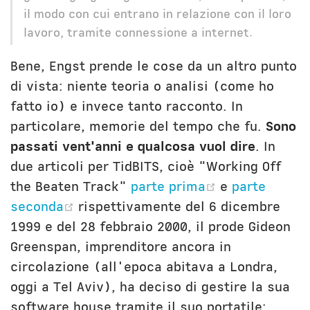
il modo con cui entrano in relazione con il loro
lavoro, tramite connessione a internet.
Bene, Engst prende le cose da un altro punto
di vista: niente teoria o analisi (come ho
fatto io) e invece tanto racconto. In
particolare, memorie del tempo che fu.
Sono
passati vent'anni e qualcosa vuol dire
. In
due articoli per TidBITS, cioè "Working Off
(opens new 
the Beaten Track"
parte prima
e
parte
(opens new window)
seconda
rispettivamente del 6 dicembre
1999 e del 28 febbraio 2000, il prode Gideon
Greenspan, imprenditore ancora in
circolazione (all'epoca abitava a Londra,
oggi a Tel Aviv), ha deciso di gestire la sua
software house tramite il suo portatile: