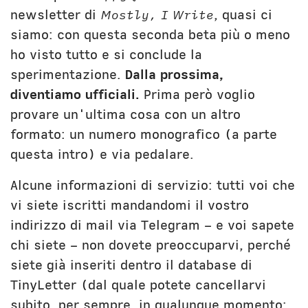
Unibg
In terza persona
newsletter di
Mostly, I Write
, quasi ci
Civica Scuola
English Bio
siamo: con questa seconda beta più o meno
ho visto tutto e si conclude la
sperimentazione.
Dalla prossima,
diventiamo ufficiali.
Prima però voglio
provare un'ultima cosa con un altro
formato: un numero monografico (a parte
questa intro) e via pedalare.
Alcune informazioni di servizio: tutti voi che
vi siete iscritti mandandomi il vostro
indirizzo di mail via Telegram – e voi sapete
chi siete – non dovete preoccuparvi, perché
siete già inseriti dentro il database di
TinyLetter (dal quale potete cancellarvi
subito, per sempre, in qualunque momento: