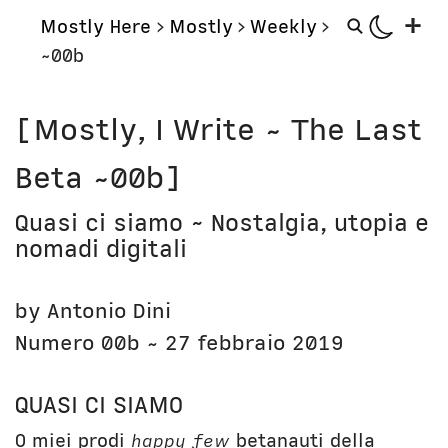
+
Mostly Here
>
Mostly
>
Weekly
>
~00b
Mostly
Storie
[Mostly, I Write ~ The Last
Mostly Friends
Aerei
Beta ~00b]
Mostly Weekly
Orologi
Il Posto di Antonio
Computer
Quasi ci siamo ~ Nostalgia, utopia e
nomadi digitali
Libri
Bottega
Il Culto della Mela
Digito Ergo Sum
by Antonio Dini
Narrazioni
Domenica Internet
Lavori in corso
Numero 00b ~ 27 febbraio 2019
Nausicaa
Corsi
Bio
QUASI CI SIAMO
Unicatt
In prima persona
O miei prodi
happy few
betanauti della