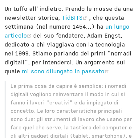
Un tuffo all'indietro. Prendo le mosse da una
(opens new win
newsletter storica,
TidBITS
, che questa
settimana (nel numero 1454...) ha
un lungo
(opens new window)
articolo
del suo fondatore, Adam Engst,
dedicato a chi viaggiava con la tecnologia
nel 1999. Stiamo parlando dei primi "nomadi
digitali", per intenderci. Un argomento sul
(opens 
quale
mi sono dilungato in passato
.
La prima cosa da capire è semplice: i nomadi
digitali vogliono reinventare il modo in cui si
fanno i lavori "creativi" e da impiegato di
concetto. Le loro caratteristiche principali
sono due: gli strumenti di lavoro che usano per
fare quel che serve, la tastiera del computer e
gli altri gadget digitali (tablet, smartphone), e