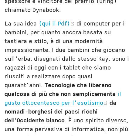
spessore e vincitore del premio Turing)
chiamato Dynabook.
(opens new window
La sua idea
(qui il Pdf)
di computer per i
bambini, per quanto ancora basata su
tastiera e stilo, è di una modernità
impressionante. I due bambini che giocano
sull'erba, disegnati dallo stesso Kay, sono i
ragazzi di oggi con i tablet che siamo
riusciti a realizzare dopo quasi
quarant'anni.
Tecnologie che liberano
qualcosa di più che non semplicemente
il
(opens 
gusto ottocentesco per l'esotismo
da
nomadi-borghesi dei paesi ricchi
dell'Occidente bianco
. È uno spirito diverso,
una forma pervasiva di informatica, non più