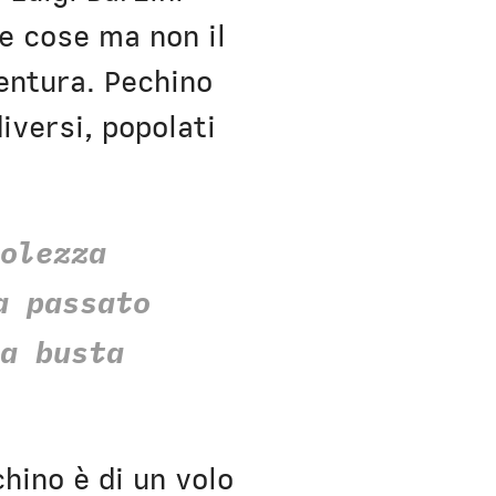
te cose ma non il
entura. Pechino
iversi, popolati
volezza
a passato
la busta
chino è di un volo