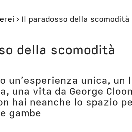
erei
>
Il paradosso della scomodità
Storie
Libri
sso della scomodità
Aerei
Il Cult
Orologi
Narraz
o un’esperienza unica, un l
Computer
Lavori
a, una vita da George Cloon
on hai neanche lo spazio p
Corsi
Bio
le gambe
Unicatt
In pri
t
Unibg
In ter