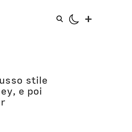
+
o della Mela
ioni
usso stile
 in corso
ey, e poi
er
ma persona
za persona