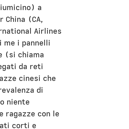
iumicino) a
r China (CA,
national Airlines
i me i pannelli
re (si chiama
egati da reti
gazze cinesi che
prevalenza di
 o niente
le ragazze con le
ati corti e