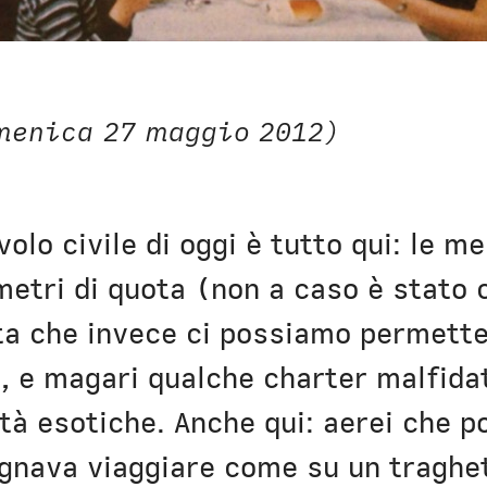
menica 27 maggio 2012)
volo civile di oggi è tutto qui: le me
 metri di quota (non a caso è stato
ta che invece ci possiamo permette
”, e magari qualche charter malfida
tà esotiche. Anche qui: aerei che po
ognava viaggiare come su un traghet