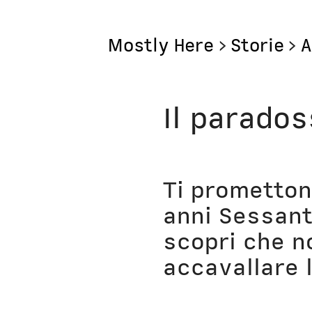
Mostly Here
>
Storie
>
A
Mostly
Il parado
Mostly Friends
Mostly Weekly
Ti prometton
Il Posto di Antonio
anni Sessant
scopri che n
Bottega
accavallare 
Digito Ergo Sum
Domenica Interne