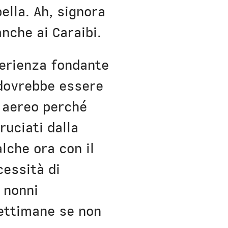
ella. Ah, signora
nche ai Caraibi.
sperienza fondante
 dovrebbe essere
in aereo perché
ruciati dalla
alche ora con il
cessità di
o nonni
ettimane se non