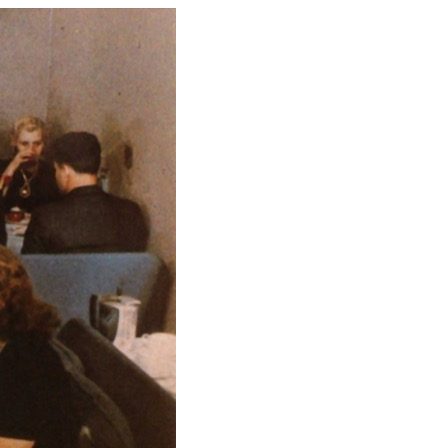
h Bio