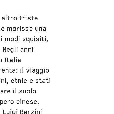
altro triste
se morisse una
i modi squisiti,
 Negli anni
 Italia
renta: il viaggio
ni, etnie e stati
are il suolo
mpero cinese,
 Luigi Barzini