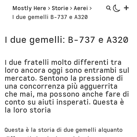
+
Mostly Here
>
Storie
>
Aerei
>
I due gemelli B-737 e A320
Mostly
Storie
I due gemelli: B-737 e A320
Mostly Friends
Aerei
Mostly Weekly
Orologi
Il Posto di Antonio
I due fratelli molto differenti tra
Computer
loro ancora oggi sono entrambi sul
mercato. Sentono la pressione di
Libri
Bottega
una concorrenza più agguerrita
Il Culto della Mela
Digito Ergo Sum
che mai, ma possono anche fare di
Narrazioni
Domenica Internet
conto su aiuti insperati. Questa è
Lavori in corso
Nausicaa
la loro storia
Corsi
Bio
Questa è la storia di due gemelli alquanto
Unicatt
In prima persona