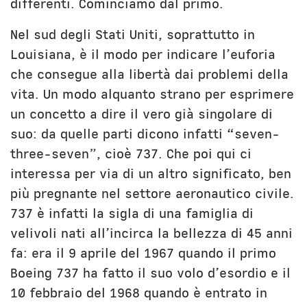
differenti. Cominciamo dal primo.
Unibg
In terza persona
Civica Scuola
English Bio
Nel sud degli Stati Uniti, soprattutto in
Louisiana, è il modo per indicare l’euforia
che consegue alla libertà dai problemi della
vita. Un modo alquanto strano per esprimere
un concetto a dire il vero già singolare di
suo: da quelle parti dicono infatti “seven-
three-seven”, cioè 737. Che poi qui ci
interessa per via di un altro significato, ben
più pregnante nel settore aeronautico civile.
737 è infatti la sigla di una famiglia di
velivoli nati all’incirca la bellezza di 45 anni
fa: era il 9 aprile del 1967 quando il primo
Boeing 737 ha fatto il suo volo d’esordio e il
10 febbraio del 1968 quando è entrato in