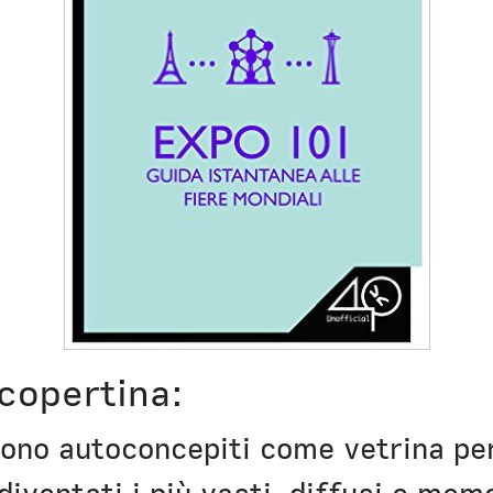
Civica Scuola
Englis
 copertina:
 sono autoconcepiti come vetrina per