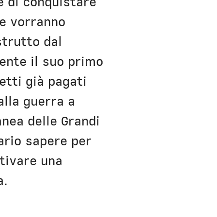
e di conquistare
ve vorranno
strutto dal
ente il suo primo
etti già pagati
alla guerra a
anea delle Grandi
ario sapere per
ltivare una
a.