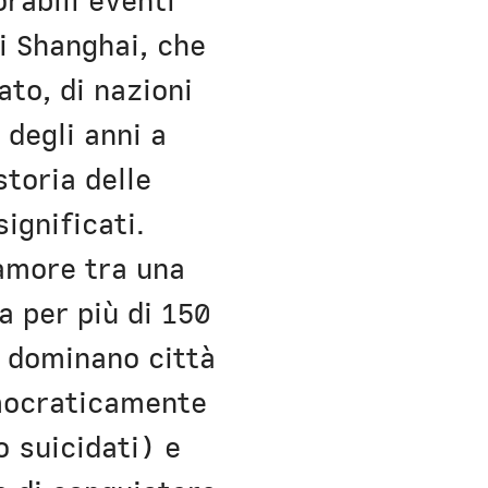
orabili eventi
i Shanghai, che
ato, di nazioni
 degli anni a
storia delle
ignificati.
’amore tra una
a per più di 150
e dominano città
emocraticamente
o suicidati) e