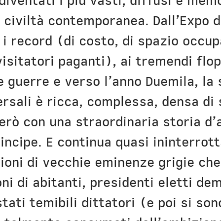
diventati i più vasti, diffusi e mem
a civiltà contemporanea. Dall’Expo d
 i record (di costo, di spazio occup
visitatori paganti), ai tremendi flop
e guerre e verso l’anno Duemila, la 
rsali è ricca, complessa, densa di s
erò con una straordinaria storia d
rincipe. E continua quasi ininterrott
zioni di vecchie eminenze grigie ch
oni di abitanti, presidenti eletti d
ati temibili dittatori (e poi si son