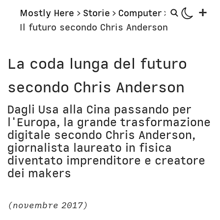
+
Mostly Here
>
Storie
>
Computer
>
Il futuro secondo Chris Anderson
Mostly
Storie
La coda lunga del futuro
Mostly Friends
Aerei
secondo Chris Anderson
Mostly Weekly
Orologi
Il Posto di Antonio
Computer
Dagli Usa alla Cina passando per
l'Europa, la grande trasformazione
Libri
Bottega
digitale secondo Chris Anderson,
Il Culto della Mela
Digito Ergo Sum
giornalista laureato in fisica
Narrazioni
Domenica Internet
diventato imprenditore e creatore
Lavori in corso
Nausicaa
dei makers
Corsi
Bio
(novembre 2017)
Unicatt
In prima persona