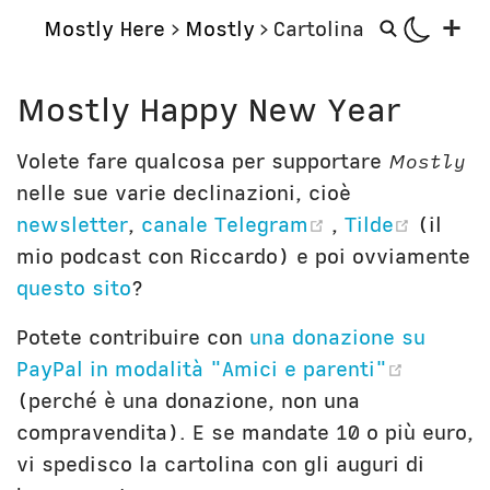
+
Mostly Here
>
Mostly
>
Cartolina
Mostly
Storie
Mostly Happy New Year
Mostly Friends
Aerei
Mostly Weekly
Orologi
Volete fare qualcosa per supportare
Mostly
Il Posto di Antonio
Computer
nelle sue varie declinazioni, cioè
(opens new wi
(opens
newsletter
,
canale Telegram
,
Tilde
(il
Libri
Bottega
mio podcast con Riccardo) e poi ovviamente
Il Culto della Mela
Digito Ergo Sum
questo sito
?
Narrazioni
Domenica Internet
Potete contribuire con
una donazione su
Lavori in corso
Nausicaa
(opens 
PayPal in modalità "Amici e parenti"
(perché è una donazione, non una
Corsi
Bio
compravendita). E se mandate 10 o più euro,
Unicatt
In prima persona
vi spedisco la cartolina con gli auguri di
Unibg
In terza persona