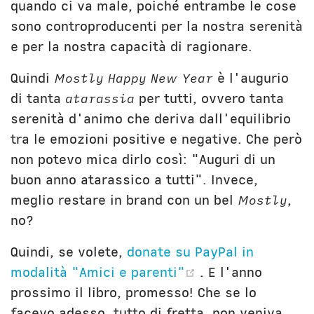
quando ci va male, poiché entrambe le cose
sono controproducenti per la nostra serenità
e per la nostra capacità di ragionare.
Quindi
Mostly Happy New Year
è l'augurio
di tanta
atarassia
per tutti, ovvero tanta
serenità d'animo che deriva dall'equilibrio
tra le emozioni positive e negative. Che però
non potevo mica dirlo così: "Auguri di un
buon anno atarassico a tutti". Invece,
meglio restare in brand con un bel
Mostly
,
no?
Quindi, se volete,
donate su PayPal in
(opens new win
modalità "Amici e parenti"
. E l'anno
prossimo il libro, promesso! Che se lo
facevo adesso, tutto di fretta, non veniva