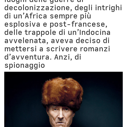
Unibg
In terza persona
decolonizzazione, degli intrighi
Civica Scuola
English Bio
di un’Africa sempre più
esplosiva e post-francese,
delle trappole di un’Indocina
avvelenata, aveva deciso di
mettersi a scrivere romanzi
d’avventura. Anzi, di
spionaggio