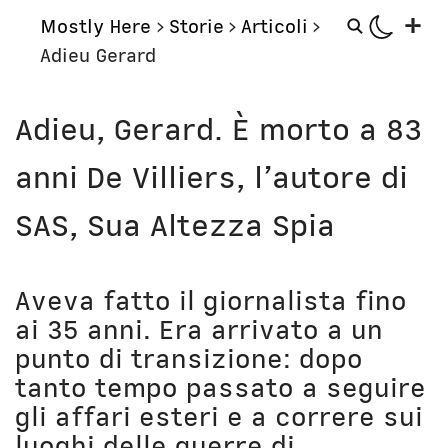
+
Mostly Here
>
Storie
>
Articoli
>
Adieu Gerard
Mostly
Storie
Adieu, Gerard. È morto a 83
Mostly Friends
Aerei
anni De Villiers, l’autore di
Mostly Weekly
Orologi
Il Posto di Antonio
Computer
SAS, Sua Altezza Spia
Libri
Bottega
Il Culto della Mela
Digito Ergo Sum
Aveva fatto il giornalista fino
Narrazioni
Domenica Internet
ai 35 anni. Era arrivato a un
Lavori in corso
Nausicaa
punto di transizione: dopo
tanto tempo passato a seguire
Corsi
Bio
gli affari esteri e a correre sui
Unicatt
In prima persona
luoghi delle guerre di