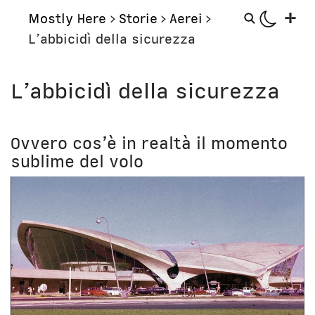
+
Mostly Here
>
Storie
>
Aerei
>
L’abbicidì della sicurezza
Mostly
Storie
L’abbicidì della sicurezza
Mostly Friends
Aerei
Mostly Weekly
Orologi
Il Posto di Antonio
Ovvero cos’è in realtà il momento
Computer
sublime del volo
Libri
Bottega
Il Culto della Mela
Digito Ergo Sum
Narrazioni
Domenica Internet
Lavori in corso
Nausicaa
Corsi
Bio
Unicatt
In prima persona